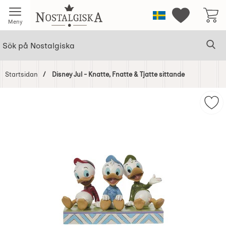
Startsidan för Nostalgiska
Sverige
Mina favorit
Meny
Sök
Ge
Sök på Nostalgiska
Startsidan
Disney Jul - Knatte, Fnatte & Tjatte sittande
Hoppa
över
Mark
Bilder