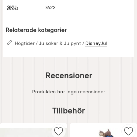
SKU:
7622
Relaterade kategorier
Högtider / Julsaker & Julpynt /
DisneyJul
Recensioner
Produkten har inga recensioner
Hoppa
över
Tillbehör
tillbehör
Markera disney Jul - Farbror Joa
Mar