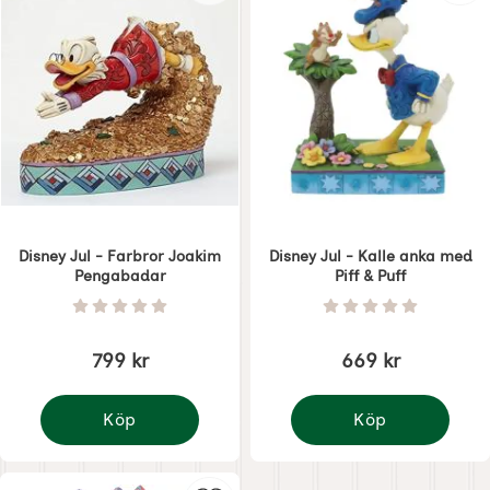
Disney Jul - Farbror Joakim
Disney Jul - Kalle anka med
Pengabadar
Piff & Puff
Art. nr 7367
Art. nr 7448
Betyg: 0 Stjärnor av 5
Betyg: 0 Stjärnor 
799 kr
669 kr
Köp
Köp
Disney Jul - Farbror Joakim Pengabadar
Disney Jul - Kalle ank