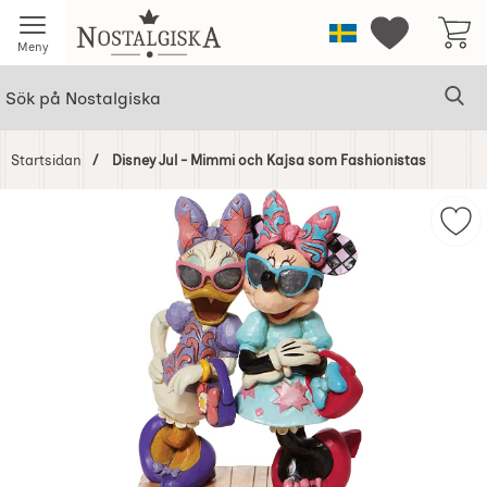
Startsidan för Nostalgiska
Sverige
Mina favorit
Meny
Sök
Ge
Sök på Nostalgiska
Startsidan
Disney Jul - Mimmi och Kajsa som Fashionistas
Hoppa
över
Mar
Bilder