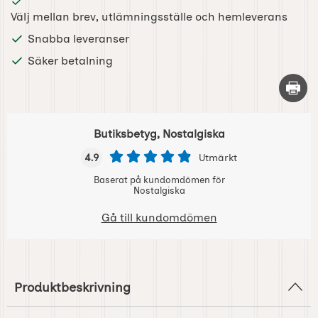
Välj mellan brev, utlämningsställe och hemleverans
Snabba leveranser
Säker betalning
Skriv 
Butiksbetyg, Nostalgiska
4.9
Utmärkt
Baserat på kundomdömen för
Nostalgiska
Gå till kundomdömen
Produktbeskrivning