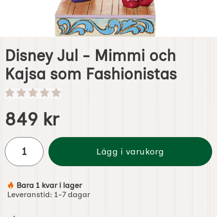
Disney Jul - Mimmi och
Kajsa som Fashionistas
Handla denna produkt Disney Jul - Mimmi och Kajsa som 
pris
849 kr
antal
Lägg i varukorg
Bara 1 kvar i lager
Tillgänglighet:
Leveranstid:
1-7 dagar