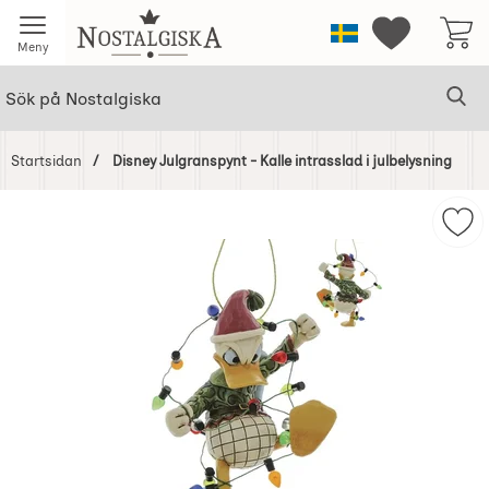
Startsidan för Nostalgiska
Sverige
Mina favorit
Meny
Sök
Ge
Sök på Nostalgiska
Startsidan
Disney Julgranspynt - Kalle intrasslad i julbelysning
Hoppa
över
Mark
Bilder