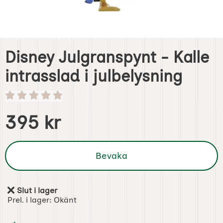
Disney Julgranspynt - Kalle
intrasslad i julbelysning
Handla denna produkt Disney Julgranspynt - Kalle intrassl
pris
395 kr
Bevaka
Slut i lager
Tillgänglighet:
Prel. i lager:
Okänt