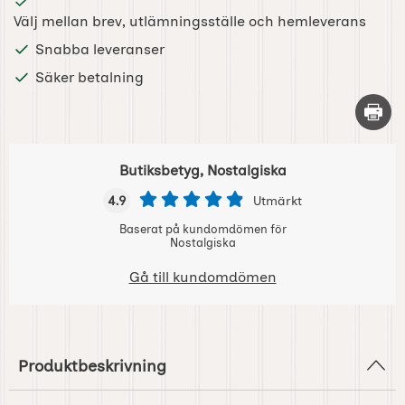
Välj mellan brev, utlämningsställe och hemleverans
Snabba leveranser
Säker betalning
Skriv 
Butiksbetyg, Nostalgiska
4.9
Utmärkt
Baserat på kundomdömen för
Nostalgiska
Gå till kundomdömen
Produktbeskrivning