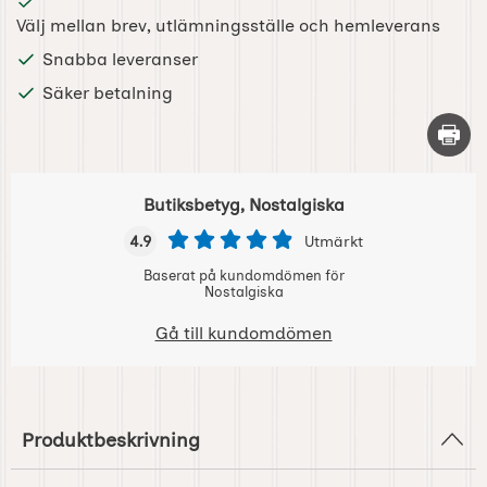
Välj mellan brev, utlämningsställe och hemleverans
Snabba leveranser
Säker betalning
Skriv 
Butiksbetyg, Nostalgiska
4.9
Utmärkt
Baserat på kundomdömen för
Nostalgiska
Gå till kundomdömen
Produktbeskrivning