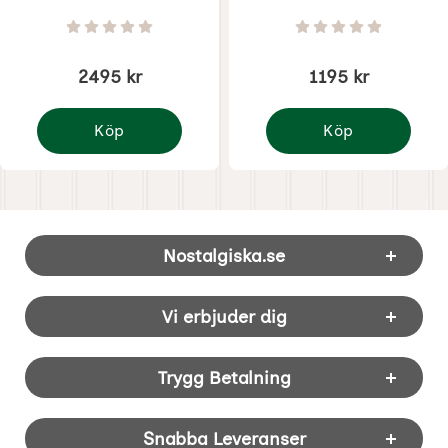
Art. nr 7486
Art. nr 7496
Betyg: 0 Stjärnor av 5
Betyg: 0 Stjärnor 
2495 kr
1195 kr
Köp
Köp
Disney Jul - Snövit the one
Disney Jul - Snövit Be
Sidfot Blandad info och länkar
Nostalgiska.se
Vi erbjuder dig
Trygg Betalning
Snabba Leveranser