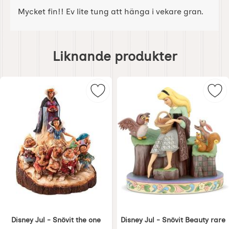
Mycket fin!! Ev lite tung att hänga i vekare gran.
Hoppa
över
Liknande produkter
liknande
produkter
Markera disney Jul - Snövit the on
Mar
Disney Jul - Snövit the one
Disney Jul - Snövit Beauty rare