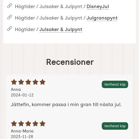
Högtider / Julsaker & Julpynt /
DisneyJul
Högtider / Julsaker & Julpynt /
Julgranspynt
Högtider /
Julsaker & Julpynt
Recensioner
Betyg: 5 Stjärnor av 5
Verifierat köp
Recension av:
, 2024-01-12
, 2024-01-12
Anna
2024-01-12
Jättefin, kommer passa i min gran till nästa jul.
Betyg: 5 Stjärnor av 5
Verifierat köp
Recension av:
, 2023-11-28
, 2023-11-28
Anna-Maria
2023-11-28