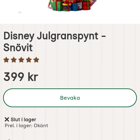
Disney Julgranspynt -
Snövit
Handla denna produkt Disney Julgranspynt - Snövit
pris
399 kr
Bevaka
Slut i lager
Tillgänglighet:
Prel. i lager:
Okänt