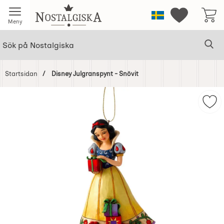
Startsidan för Nostalgiska
Sverige
Mina favorit
Meny
Sök
Ge
Sök på Nostalgiska
Startsidan
Disney Julgranspynt - Snövit
Hoppa
över
Mar
Bilder