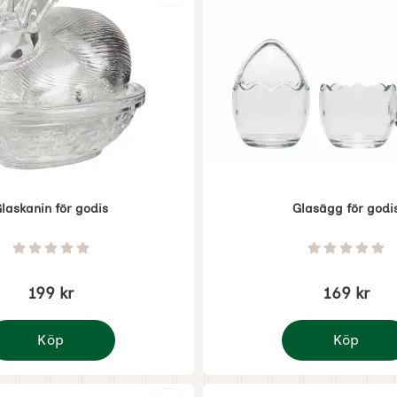
laskanin för godis
Glasägg för godi
Art. nr 7997
Betyg: 0 Stjärnor av 5
Betyg: 0 
199 kr
169 kr
Köp
Köp
laskanin för godis
Glasägg för god