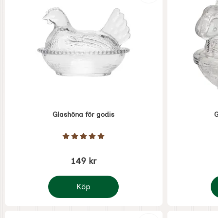
Glashöna för godis
G
Art. nr 7996
Art. nr 8768
Betyg: 5 Stjärnor av 5
149 kr
Köp
Glashöna för godis
G