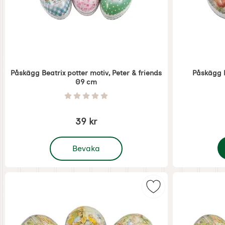
Påskägg Beatrix potter motiv, Peter & friends
Påskägg B
09 cm
Art. nr 8910
Art. nr 8909
Betyg: 0 Stjärnor av 5
39 kr
, Påskägg Beatrix potter motiv, Peter & friend
Bevaka
P
Markera påskägg Be