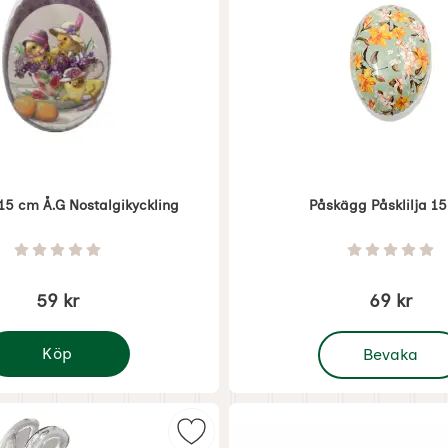
15 cm Å.G Nostalgikyckling
Påskägg Påsklilja 1
Art. nr 8433
Betyg: 0 Stjärnor av 5
Betyg: 0 
59 kr
69 kr
, Påskägg Påskli
Köp
Bevaka
åskägg 15 cm Å.G Nostalgikyckling
ör godis som favorit
Markera glaskanin för godis som f