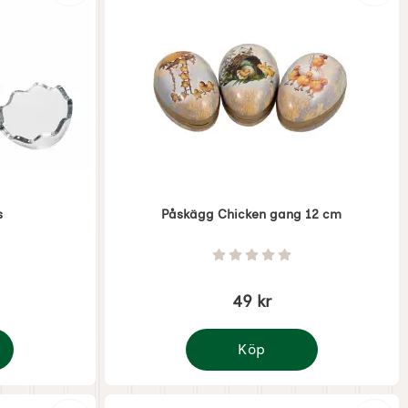
s
Påskägg Chicken gang 12 cm
Art. nr 7989
Stjärnor av 5
Betyg: 0 Stjärnor av 5
49 kr
Köp
is
Påskägg Chicken gang 12 cm