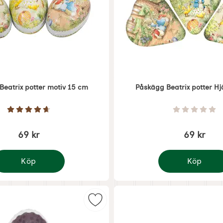
Beatrix potter motiv 15 cm
Påskägg Beatrix potter Hj
Art. nr 7027
Betyg: 4.7 Stjärnor av 5
Betyg: 0 
69 kr
69 kr
Köp
Köp
åskägg Beatrix potter motiv 15 cm
Påskägg Beatrix
5 cm Lars Carlsson som favorit
Markera påskägg 15 cm Å.G Nostal