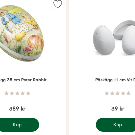
5 cm Farm Life som favorit
Markera påskägg 35 cm Peter Rab
gg 35 cm Peter Rabbit
Påskägg 11 cm Vit 
Art. nr 7933
Betyg: 0 Stjärnor av 5
Betyg: 0 
389 kr
39 kr
Köp
Köp
åskägg 35 cm Peter Rabbit
Påskägg 11 cm V