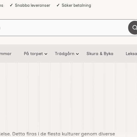
ns
Snabba leveranser
Säker betalning
Sök på Nostalgiska
ommar
På torpet
Trädgårn
Skura & Byka
Leksa
lse. Detta firas i de flesta kulturer genom diverse