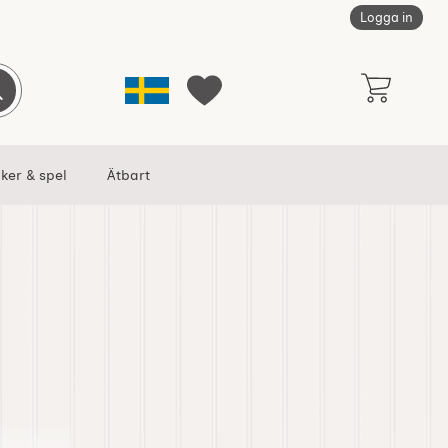
Logga in
Sverige
Genomför sökning
Mina favoriter
ker & spel
Ätbart