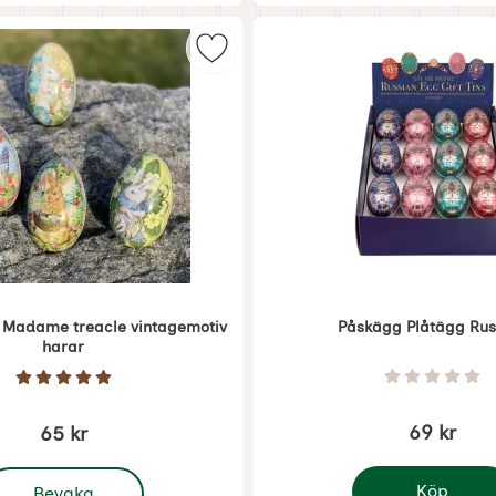
ni med hänge (öppningsbara) obs pris per st som favorit
Markera påskägg plåt Madame tre
 Madame treacle vintagemotiv
Påskägg Plåtägg Rus
harar
Art. nr 7028
Betyg: 0 
Betyg: 5 Stjärnor av 5
69 kr
65 kr
 Påskägg plåt Madame treacle vintagemotiv harar
Köp
Bevaka