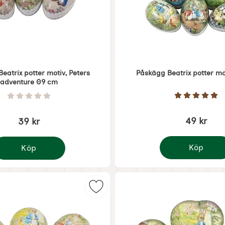
eatrix potter motiv, Peters
Påskägg Beatrix potter mo
adventure 09 cm
Art. nr 1316
Betyg: 5 
Betyg: 0 Stjärnor av 5
49 kr
39 kr
s 09 cm
Köp
Köp
Påskägg Beatrix
åskägg Beatrix potter motiv, Peters adventure 09 cm
atrix potter motiv 18 cm som favorit
Markera påskägg Beatrix potter m