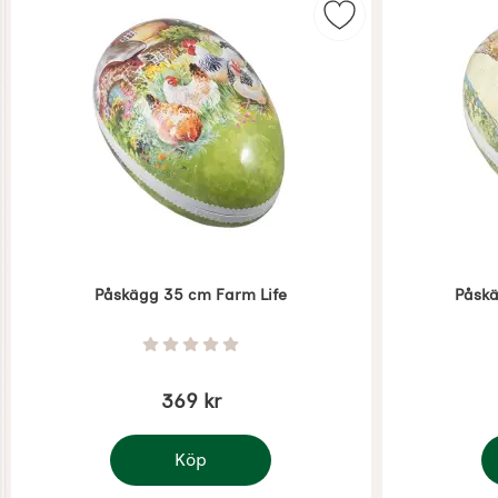
Markera påskägg 3
Påskägg 35 cm Farm Life
Påskä
Art. nr 7926
Art. nr 7972
Betyg: 0 Stjärnor av 5
369 kr
Köp
Påskägg 35 cm Farm Life
P