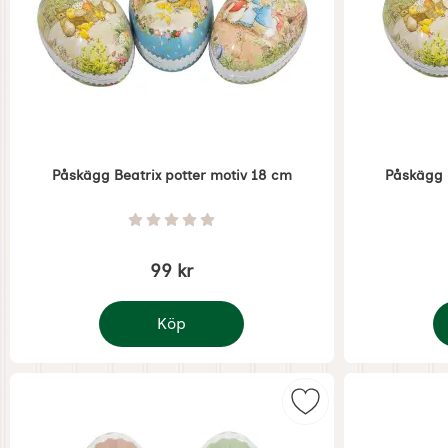
Påskägg Beatrix potter motiv 18 cm
Påskägg 
Art. nr 8907
Art. nr 6602
Betyg: 0 Stjärnor av 5
99 kr
Köp
Påskägg Beatrix potter motiv 18 cm
P
Markera påskägg 1