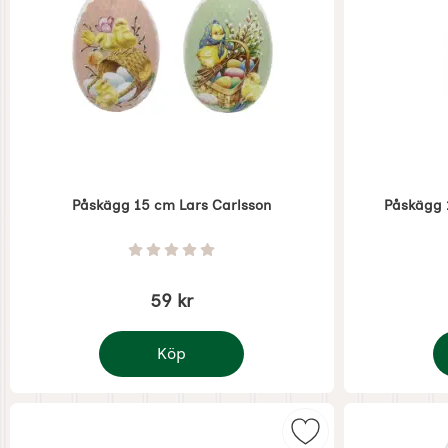
Påskägg 15 cm Lars Carlsson
Påskägg 
Art. nr 7924
Art. nr 7922
Betyg: 0 Stjärnor av 5
59 kr
Köp
Påskägg 15 cm Lars Carlsson
P
Markera glashöna f