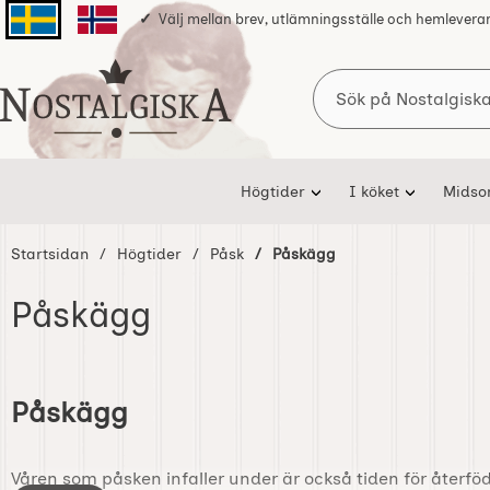
Välj mellan brev, utlämningsställe och hemlevera
Svenska sidan
Norska sidan
Sök
Startsidan för Nostalgiska
Högtider
I köket
Mids
Startsidan
Högtider
Påsk
Påskägg
Påskägg
Hoppa
till
Påskägg
produkter
Våren som påsken infaller under är också tiden för återföde