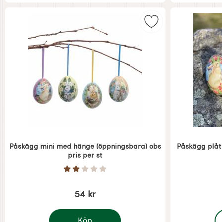
Markera påskägg mi
Påskägg mini med hänge (öppningsbara) obs
Påskägg plåt
pris per st
Art. nr 6636
Art. nr 6655
Betyg: 2 Stjärnor av 5
54 kr
,
Köp