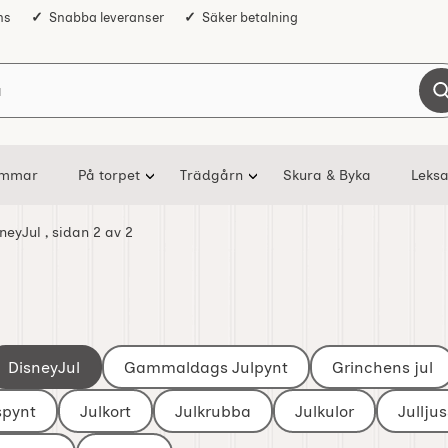
ns
Snabba leveranser
Säker betalning
Sök på Nostalgiska
ommar
På torpet
Trädgårn
Skura & Byka
Leksa
sneyJul
, sidan 2 av 2
DisneyJul
Gammaldags Julpynt
Grinchens jul
spynt
Julkort
Julkrubba
Julkulor
Jullju