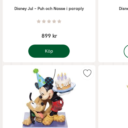
Disney Jul - Puh och Nasse i paraply
Disn
Art. nr 7508
Art. nr 7505
Betyg: 0 Stjärnor av 5
899 kr
,
Köp
Disney Jul - Puh och Nasse i paraply
Markera disney Jul