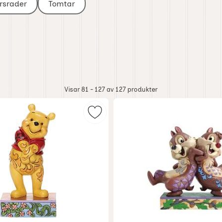
rsrader
Tomtar
Visar 81 - 127 av
127
produkter
 - Puh och Nasse i paraply som favorit
Markera disney Jul - Nalle Puhbjö