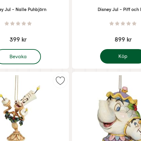
ey Jul - Nalle Puhbjörn
Disney Jul - Piff och 
Art. nr 7623
Betyg: 0 Stjärnor av 5
Betyg: 0 
399 kr
899 kr
 Disney Jul - Nalle Puhbjörn
Köp
Bevaka
Disney Jul - Pif
 - Musse & Pluto firar födelsedag som favorit
Markera disney Julgranspynt - Lu