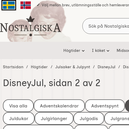
Välj mellan brev, utlämningsställe och hemlevera
Svenska sidan
Norska sidan
Sök
Startsidan för Nostalgiska
Högtider
I köket
Mids
Startsidan
Högtider
Julsaker & Julpynt
DisneyJul
Di
DisneyJul
, sidan 2 av 2
Underkategorier
Hoppa
till
Visa alla
Adventskalendrar
Adventspynt
I Julsaker & Julpynt
produkter
Juldukar
Julgirlanger
Julgodis
Julgran