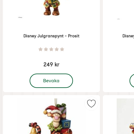
Disney Julgranspynt - Prosit
Disne
Art. nr 7402
Art. nr 7401
Betyg: 0 Stjärnor av 5
249 kr
, Disney Julgranspynt - Prosit
,
Bevaka
Markera disney Jul