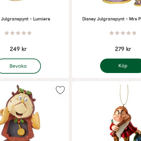
 Julgranspynt - Lumiere
Disney Julgranspynt - Mrs P
Art. nr 7436
Betyg: 0 Stjärnor av 5
Betyg: 0 
249 kr
279 kr
 Disney Julgranspynt - Lumiere
Köp
Bevaka
Disney Julgrans
granspynt - Kloker som favorit
Markera disney Julgranspynt - Co