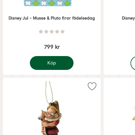
Disney Jul - Musse & Pluto firar födelsedag
Disney
Art. nr 7444
Art. nr 7408
Betyg: 0 Stjärnor av 5
799 kr
,
Köp
Disney Jul - Musse & Pluto firar födelsedag
Markera disney Jul