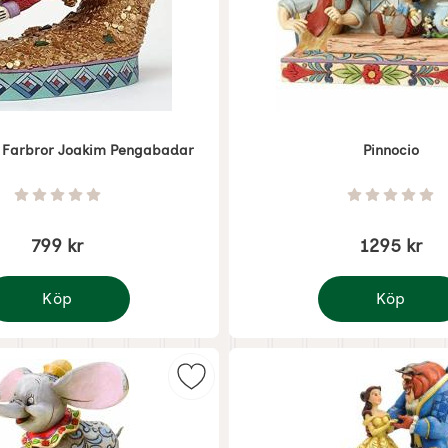
- Farbror Joakim Pengabadar
Pinnocio
Art. nr 7618
Betyg: 0 Stjärnor av 5
Betyg: 0 
799 kr
1295 kr
Köp
Köp
isney Jul - Farbror Joakim Pengabadar
Pinnocio
 - Puh och Nasse firar påsk som favorit
Markera disney - Dumbo flyger so