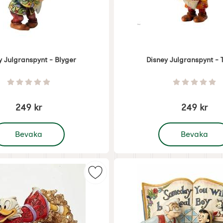
y Julgranspynt - Blyger
Disney Julgranspynt - T
Art. nr 7405
Betyg: 0 Stjärnor av 5
Betyg: 0 
249 kr
249 kr
 Disney Julgranspynt - Blyger
, Disney Julgrans
Bevaka
Bevaka
ornament - Tiger som favorit
Markera disney Jul - Farbror Joa