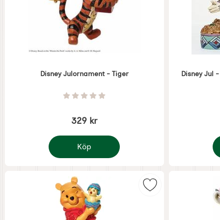
Disney Julornament - Tiger
Disney Jul 
Art. nr 7388
Art. nr 7367
Betyg: 0 Stjärnor av 5
329 kr
Köp
Disney Julornament - Tiger
D
Markera disney Jul