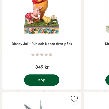
Disney Jul - Puh och Nasse firar påsk
Di
Art. nr 7507
Art. nr 7635
Betyg: 0 Stjärnor av 5
849 kr
Köp
Disney Jul - Puh och Nasse firar påsk
D
Markera disney Jul