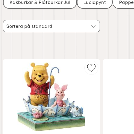
Kakburkar & Plåtburkar Jul
Luciapynt
Pappe
Filtrera & sortera
Sortera
Hoppa
Sortera på standard
över
filtersektionen
produktlista
Markera disney Jul