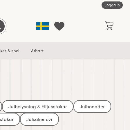
Logga in
Sverige
Genomför sökning
Mina favoriter
ker & spel
Ätbart
Julbelysning & Elljusstakar
Julbonader
sstakar
Julsaker övr