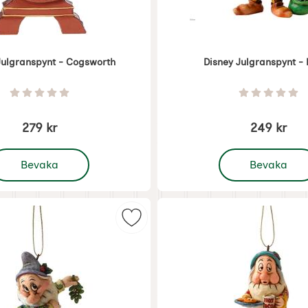
Julgranspynt - Cogsworth
Disney Julgranspynt - 
Art. nr 7404
Betyg: 0 Stjärnor av 5
Betyg: 0 
279 kr
249 kr
 Disney Julgranspynt - Cogsworth
, Disney Julgrans
Bevaka
Bevaka
granspynt - Prosit som favorit
Markera disney Julgranspynt - Bly