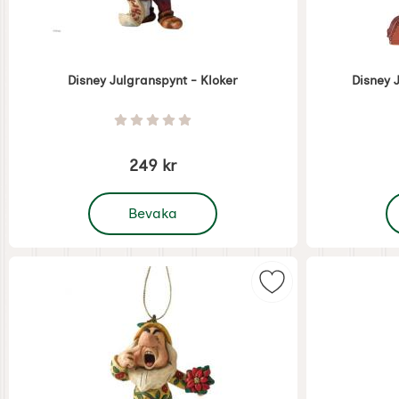
Disney Julgranspynt - Kloker
Disney 
Art. nr 7406
Art. nr 7437
Betyg: 0 Stjärnor av 5
249 kr
, Disney Julgranspynt - Kloker
,
Bevaka
Markera disney Jul