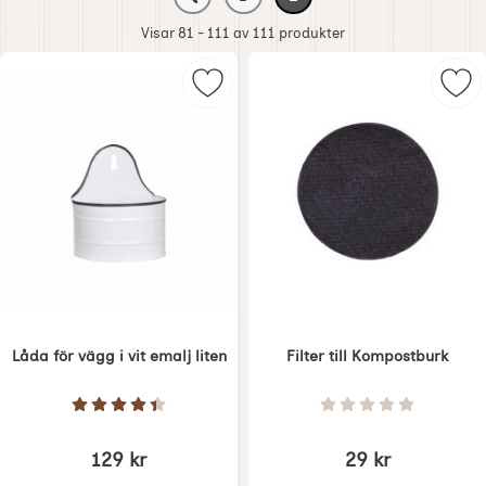
Gå till föregående sida, sidan 1 av 2
Gå till sidan
av 2
Nuvarande sida, sidan
av 2
Visar 81 - 111 av
111
produkter
produktlista
Markera låda för vägg i vit emalj l
Mar
Låda för vägg i vit emalj liten
Filter till Kompostburk
Art. nr 6570
Art. nr 5981
Betyg: 4.5 Stjärnor av 5
Betyg: 0 Stjärnor 
129 kr
29 kr