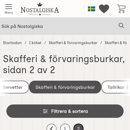
Startsidan för Nostalgiska
Sverige
Mina favorit
Meny
Sök
Ge
Sök på Nostalgiska
Startsidan
I köket
Skafferi & förvaringsburkar
Skafferi & fö
Skafferi & förvaringsburkar
,
sidan 2 av 2
Underkategorier
Hoppa
till
Servetter
Skafferi & förvaringsburkar
Tallrikar &
produkter
Hoppa
Filtrera & sortera
över
filtersektionen
Filtrera & sortera
1
2