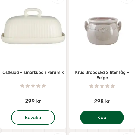
Ostkupa - smörkupa i keramik
Krus Brobacka 2 liter låg -
Beige
Art. nr 8763
Art. nr 8802
Betyg: 0 Stjärnor av 5
Betyg: 0 Stjärnor 
299 kr
298 kr
, Ostkupa - smörkupa i keramik
Bevaka
Köp
Krus Brobacka 2 liter l