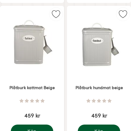
Markera plåtburk kattmat Beige s
Mar
Plåtburk kattmat Beige
Plåtburk hundmat beige
Art. nr 8950
Art. nr 8952
Betyg: 0 Stjärnor av 5
Betyg: 0 Stjärnor 
459 kr
459 kr