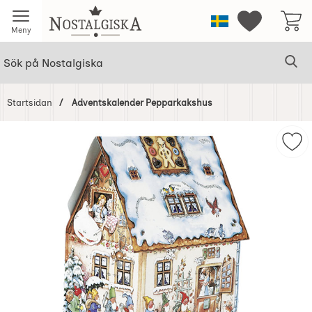
Startsidan för Nostalgiska
Sverige
Mina favorit
Meny
Sök
Ge
Sök på Nostalgiska
Startsidan
Adventskalender Pepparkakshus
Hoppa
över
Mar
Bilder