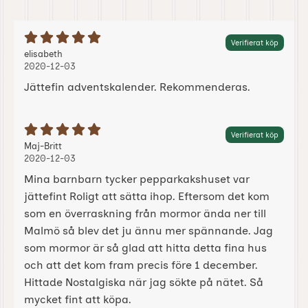
Betyg: 5 Stjärnor av 5
Verifierat köp
Recension av:
, 2020-12-03
, 2020-12-03
elisabeth
2020-12-03
Jättefin adventskalender. Rekommenderas.
Betyg: 5 Stjärnor av 5
Verifierat köp
Recension av:
, 2020-12-03
, 2020-12-03
Maj-Britt
2020-12-03
Mina barnbarn tycker pepparkakshuset var
jättefint Roligt att sätta ihop. Eftersom det kom
som en överraskning från mormor ända ner till
Malmö så blev det ju ännu mer spännande. Jag
som mormor är så glad att hitta detta fina hus
och att det kom fram precis före 1 december.
Hittade Nostalgiska när jag sökte på nätet. Så
mycket fint att köpa.