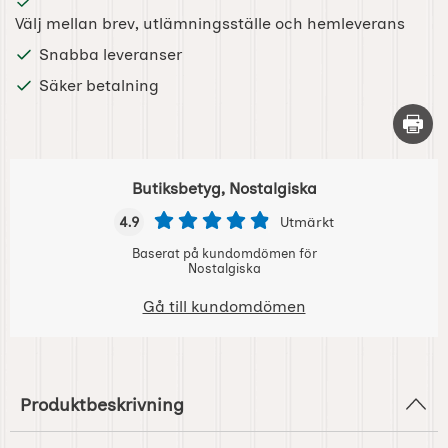
Välj mellan brev, utlämningsställe och hemleverans
Snabba leveranser
Säker betalning
Skriv 
Butiksbetyg, Nostalgiska
4.9
Utmärkt
Baserat på kundomdömen för
Nostalgiska
Gå till kundomdömen
Produktbeskrivning