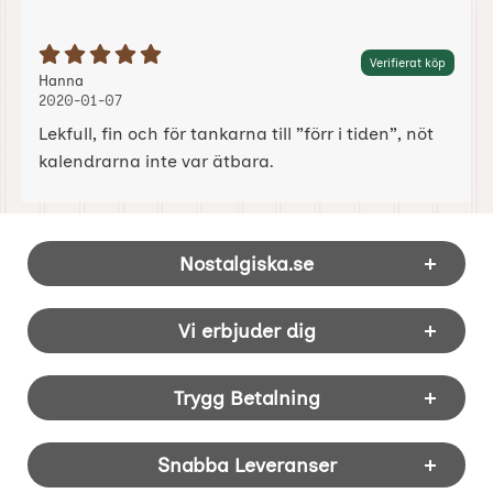
Betyg: 5 Stjärnor av 5
Verifierat köp
Recension av:
, 2020-01-07
, 2020-01-07
Hanna
2020-01-07
Lekfull, fin och för tankarna till ”förr i tiden”, nöt
kalendrarna inte var ätbara.
Sidfot Blandad info och länkar
Nostalgiska.se
Vi erbjuder dig
Trygg Betalning
Snabba Leveranser