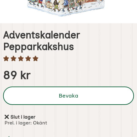
Adventskalender
Pepparkakshus
Handla denna produkt Adventskalender Pepparkakshus
pris
89 kr
Bevaka
Slut i lager
Tillgänglighet:
Prel. i lager:
Okänt