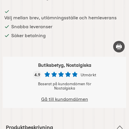
Välj mellan brev, utlämningsställe och hemleverans
Snabba leveranser
Säker betalning
Skriv 
Butiksbetyg, Nostalgiska
4.9
Utmärkt
Baserat på kundomdömen för
Nostalgiska
Gå till kundomdömen
Produktbeskrivning