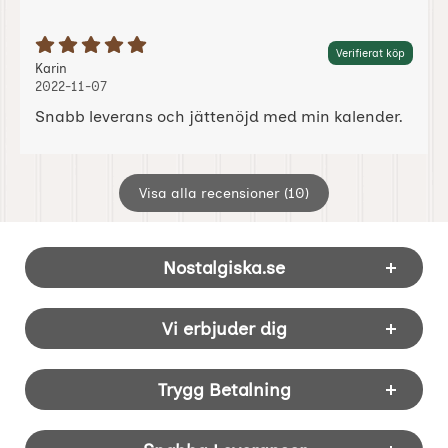
Betyg: 5 Stjärnor av 5
Verifierat köp
Recension av:
, 2022-11-07
, 2022-11-07
Karin
2022-11-07
Snabb leverans och jättenöjd med min kalender.
Visa alla recensioner (10)
Sidfot Blandad info och länkar
Nostalgiska.se
Vi erbjuder dig
Trygg Betalning