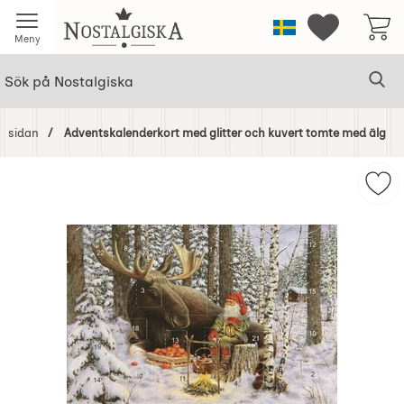
Startsidan för Nostalgiska
Sverige
Mina favorit
Meny
Sök
Ge
Sök på Nostalgiska
rtsidan
Adventskalenderkort med glitter och kuvert tomte med älg
Hoppa
över
Bilder