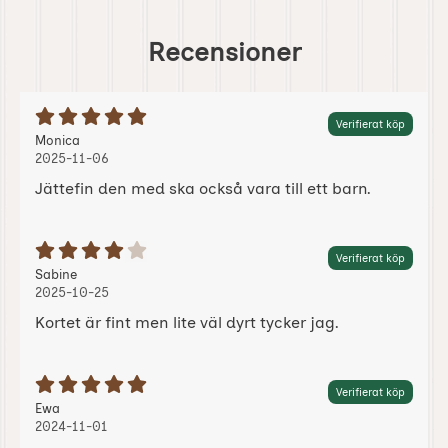
Recensioner
Betyg: 5 Stjärnor av 5
Verifierat köp
Recension av:
, 2025-11-06
, 2025-11-06
Monica
2025-11-06
Jättefin den med ska också vara till ett barn.
Betyg: 4 Stjärnor av 5
Verifierat köp
Recension av:
, 2025-10-25
, 2025-10-25
Sabine
2025-10-25
Kortet är fint men lite väl dyrt tycker jag.
Betyg: 5 Stjärnor av 5
Verifierat köp
Recension av:
, 2024-11-01
, 2024-11-01
Ewa
2024-11-01