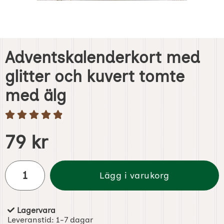
Adventskalenderkort med
glitter och kuvert tomte
med älg
pris
79 kr
antal
Lägg i varukorg
Lagervara
Tillgänglighet:
Leveranstid:
1-7 dagar