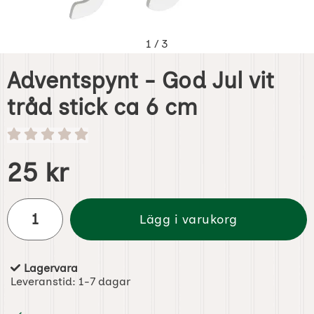
1
/
3
Adventspynt - God Jul vit
tråd stick ca 6 cm
Handla denna produkt Adventspynt - God Jul vit tråd stic
pris
25 kr
antal
Lägg i varukorg
Lagervara
Tillgänglighet:
Leveranstid:
1-7 dagar