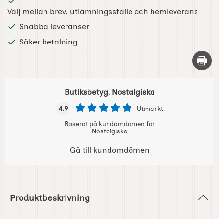
Välj mellan brev, utlämningsställe och hemleverans
Snabba leveranser
Säker betalning
Skriv 
Butiksbetyg, Nostalgiska
4.9
Utmärkt
Baserat på kundomdömen för
Nostalgiska
Gå till kundomdömen
Produktbeskrivning