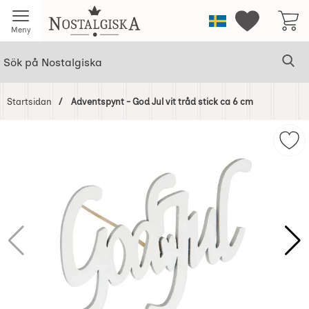
Startsidan för Nostalgiska
Sverige
Mina favorit
Meny
Sök
Ge
Sök på Nostalgiska
Startsidan
Adventspynt - God Jul vit tråd stick ca 6 cm
Hoppa
över
Mark
Bilder