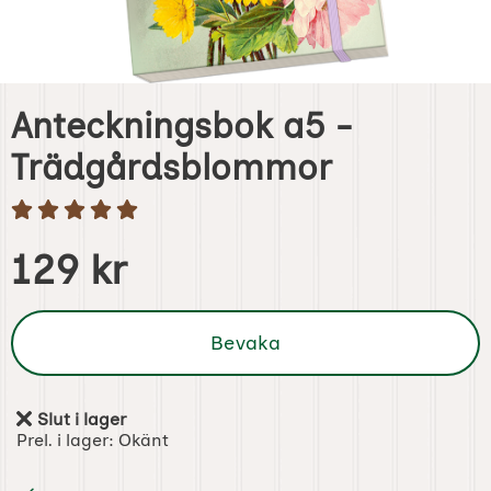
Anteckningsbok a5 -
Trädgårdsblommor
Handla denna produkt Anteckningsbok a5 - Trädgårdsbl
pris
129 kr
Bevaka
Slut i lager
Tillgänglighet:
Prel. i lager:
Okänt