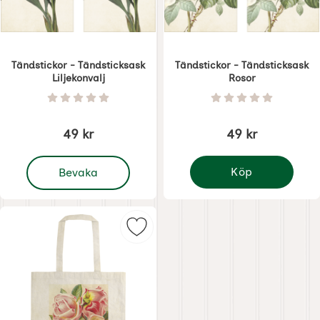
Tändstickor - Tändsticksask
Tändstickor - Tändsticksask
Liljekonvalj
Rosor
Art. nr 7200
Art. nr 7199
Betyg: 0 Stjärnor av 5
Betyg: 0 Stjärnor 
49 kr
49 kr
, Tändstickor - Tändsticksask Liljekonvalj
Köp
Bevaka
Tändstickor - Tändstic
Markera tygkasse - Rosor gammel