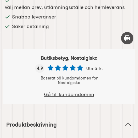
Välj mellan brev, utlämningsställe och hemleverans
Snabba leveranser
Säker betalning
Skriv 
Butiksbetyg, Nostalgiska
4.9
Utmärkt
Baserat på kundomdömen för
Nostalgiska
Gå till kundomdömen
Produktbeskrivning