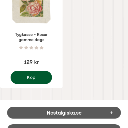
Tygkasse - Rosor
gammeldags
Art. nr 8731
Betyg: 0 Stjärnor av 5
129 kr
Köp
Tygkasse - Rosor gammeldags
Sidfot Blandad info och länkar
Nostalgiska.se