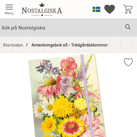
Startsidan för Nostalgiska
Sverige
Mina favorit
Meny
Sök
Ge
Sök på Nostalgiska
Startsidan
Anteckningsbok a5 - Trädgårdsblommor
Hoppa
över
Mar
Bilder