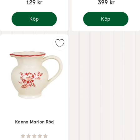
129 kr
399 kr
Köp
Köp
Skål Marion röd 14 x H 8 cm
Skål Marion röd 23x12
Markera kanna Marion Röd som fa
Kanna Marion Röd
Art. nr 8510
Betyg: 0 Stjärnor av 5