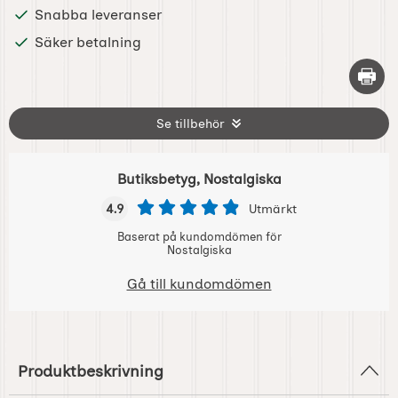
Snabba leveranser
Säker betalning
Skriv 
Se tillbehör
Butiksbetyg, Nostalgiska
4.9
Utmärkt
Baserat på kundomdömen för
Nostalgiska
Gå till kundomdömen
Produktbeskrivning