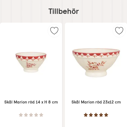
Hoppa
över
Tillbehör
tillbehör
Markera skål Marion
Mar
Skål Marion röd 14 x H 8 cm
Skål Marion röd 23x12 cm
Art. nr 8506
Art. nr 8511
Betyg: 0 Stjärnor av 5
Betyg: 5 Stjärnor 