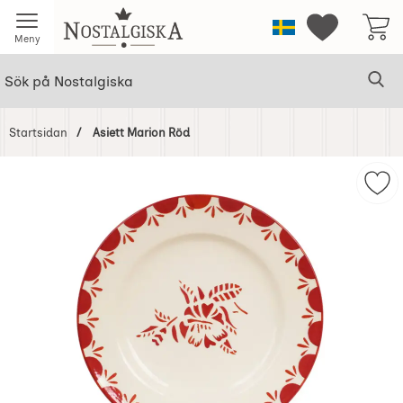
Startsidan för Nostalgiska
Sverige
Mina favorit
Meny
Sök
Ge
Sök på Nostalgiska
Startsidan
Asiett Marion Röd
Hoppa
över
Mar
Bilder