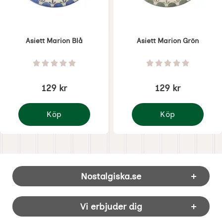
Asiett Marion Blå
Asiett Marion Grön
Art. nr 8508
Art. nr 8507
Betyg: 0 Stjärnor av 5
Betyg: 0 Stjärnor 
129 kr
129 kr
Köp
Köp
Asiett Marion Blå
Asiett Marion Grön
Sidfot Blandad info och länkar
Nostalgiska.se
Vi erbjuder dig