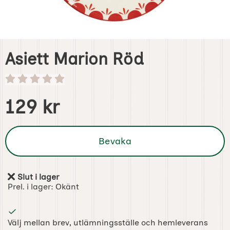
Asiett Marion Röd
Handla denna produkt Asiett Marion Röd
pris
129 kr
Bevaka
Slut i lager
Tillgänglighet:
Prel. i lager:
Okänt
Välj mellan brev, utlämningsställe och hemleverans