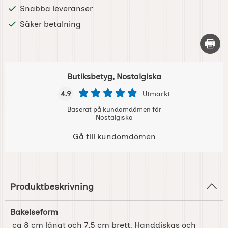
Snabba leveranser
Säker betalning
Skriv 
Butiksbetyg, Nostalgiska
4.9
Utmärkt
Baserat på kundomdömen för
Nostalgiska
Gå till kundomdömen
Produktbeskrivning
Bakelseform
ca 8 cm långt och 7,5 cm brett. Handdiskas och