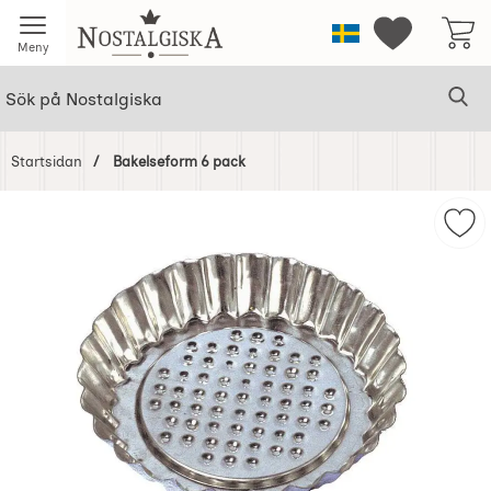
Startsidan för Nostalgiska
Sverige
Mina favorit
Meny
Sök
Ge
Sök på Nostalgiska
Startsidan
Bakelseform 6 pack
Hoppa
över
Mar
Bilder