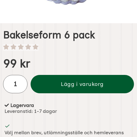
Bakelseform 6 pack
Handla denna produkt Bakelseform 6 pack
pris
99 kr
antal
Lägg i varukorg
Lagervara
Tillgänglighet:
Leveranstid:
1-7 dagar
Välj mellan brev, utlämningsställe och hemleverans