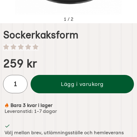
1
/
2
Sockerkaksform
Handla denna produkt Sockerkaksform
pris
259 kr
antal
Lägg i varukorg
Bara 3 kvar i lager
Tillgänglighet:
Leveranstid:
1-7 dagar
Välj mellan brev, utlämningsställe och hemleverans