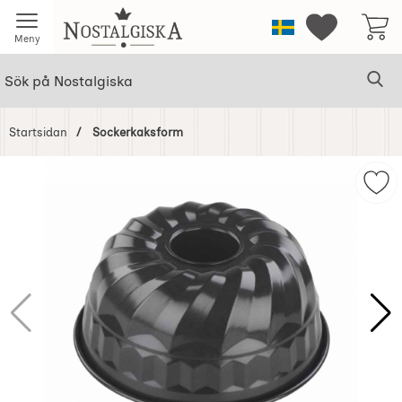
Startsidan för Nostalgiska
Sverige
Mina favorit
Meny
Sök
Ge
Sök på Nostalgiska
Startsidan
Sockerkaksform
Hoppa
över
Mar
Bilder