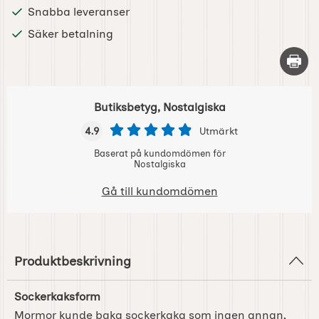
Snabba leveranser
Säker betalning
Skriv 
Butiksbetyg, Nostalgiska
4.9
Utmärkt
Baserat på kundomdömen för
Nostalgiska
Gå till kundomdömen
Produktbeskrivning
Sockerkaksform
Mormor kunde baka sockerkaka som ingen annan,