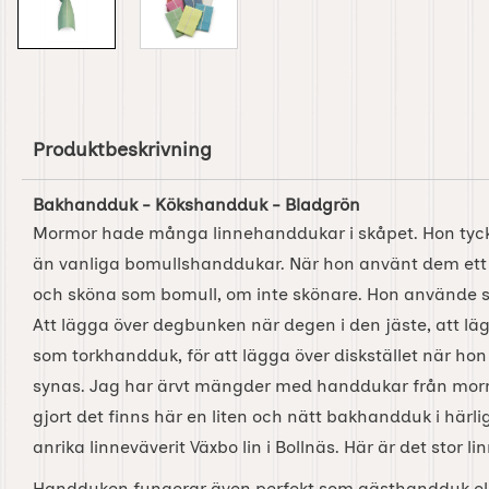
Produktbeskrivning
Bakhandduk - Kökshandduk - Bladgrön
Mormor hade många linnehanddukar i skåpet. Hon tyckt
än vanliga bomullshanddukar. När hon använt dem ett 
och sköna som bomull, om inte skönare. Hon använde sin
Att lägga över degbunken när degen i den jäste, att läg
som torkhandduk, för att lägga över diskstället när hon i
synas. Jag har ärvt mängder med handdukar från morm
gjort det finns här en liten och nätt bakhandduk i härlig
anrika linneväverit Växbo lin i Bollnäs. Här är det stor l
Handduken fungerar även perfekt som gästhandduk ell