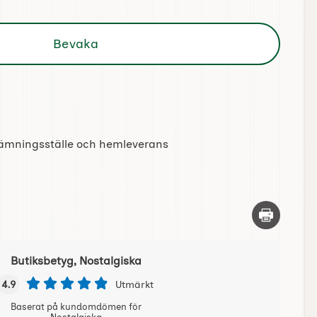
Bevaka
tlämningsställe och hemleverans
Skriv ut d
Butiksbetyg, Nostalgiska
4.9
Utmärkt
Baserat på kundomdömen för