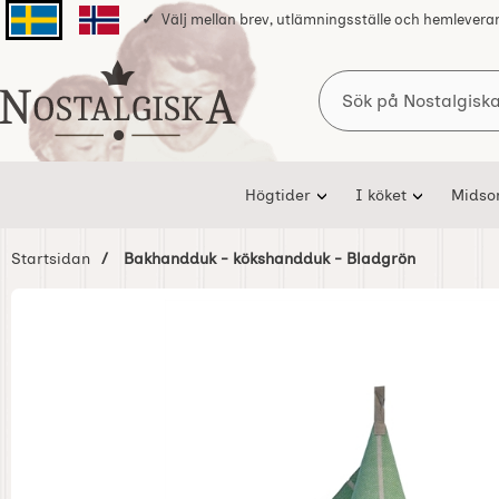
Välj mellan brev, utlämningsställe och hemlevera
Svenska sidan
Norska sidan
Sök
Startsidan för Nostalgiska
Högtider
I köket
Mids
Startsidan
Bakhandduk - kökshandduk - Bladgrön
Hoppa
över
Bilder