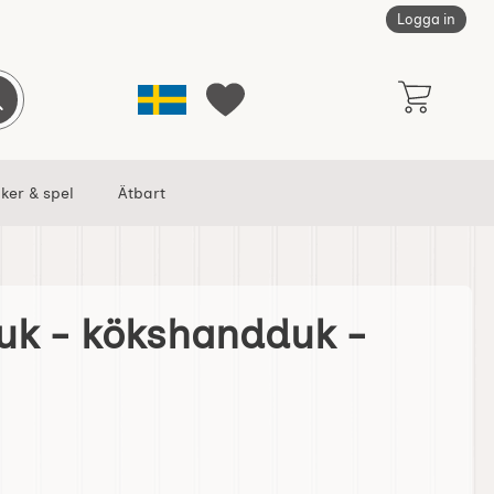
Logga in
Sverige
Genomför sökning
Mina favoriter
ker & spel
Ätbart
k - kökshandduk -
uk - Bladgrön som favorit
Bakhandduk - kökshandduk - Bladgrön