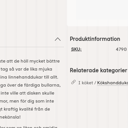
Produktinformation
SKU:
4790
e att de höll mycket bättre
tag så var de lika mjuka
Relaterade kategorier
a linnehanddukar till allt.
I köket /
Kökshandduka
ga över de färdiga bullarna,
nte ville att disken skulle
or, men för dig som inte
t kraftig kvalité från de
innekänsla!
er som en liten och smidig