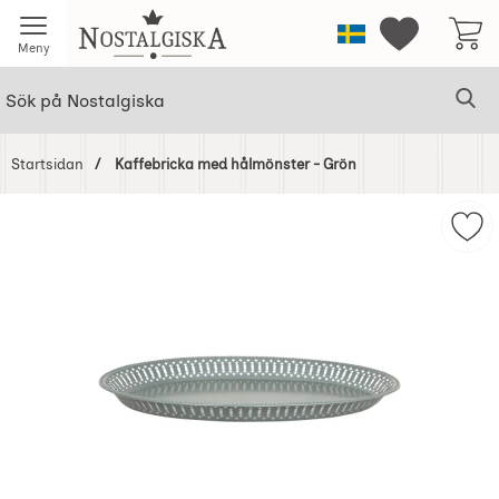
Startsidan för Nostalgiska
Sverige
Mina favorit
Meny
Sök
Ge
Sök på Nostalgiska
Startsidan
Kaffebricka med hålmönster - Grön
Hoppa
över
Bilder