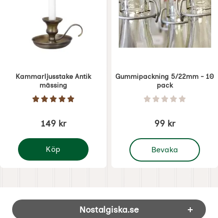
Kammarljusstake Antik
Gummipackning 5/22mm - 10
mässing
pack
Art. nr 5432
Art. nr 3646
Betyg: 5 Stjärnor av 5
Betyg: 0 Stjärnor 
149 kr
99 kr
, Gummipackning 5/22
Köp
Bevaka
Kammarljusstake Antik mässing
Sidfot Blandad info och länkar
Nostalgiska.se