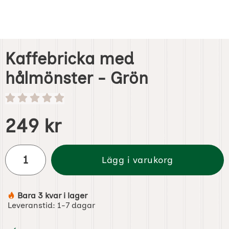
Kaffebricka med
hålmönster - Grön
Handla denna produkt Kaffebricka med hålmönst
pris
249 kr
antal
Lägg i varukorg
Bara 3 kvar i lager
Tillgänglighet:
Leveranstid:
1-7 dagar