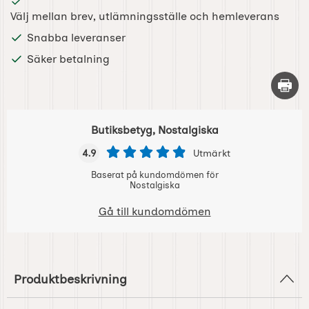
Välj mellan brev, utlämningsställe och hemleverans
Snabba leveranser
Säker betalning
Skriv 
Butiksbetyg, Nostalgiska
4.9
Utmärkt
Baserat på kundomdömen för
Nostalgiska
Gå till kundomdömen
Produktbeskrivning