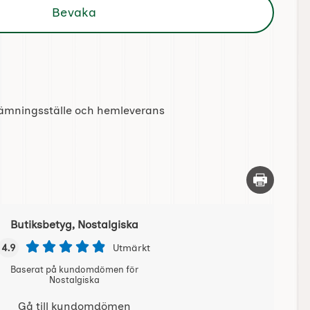
Bevaka
tlämningsställe och hemleverans
Skriv ut d
Butiksbetyg, Nostalgiska
4.9
Utmärkt
Baserat på kundomdömen för
Nostalgiska
Gå till kundomdömen