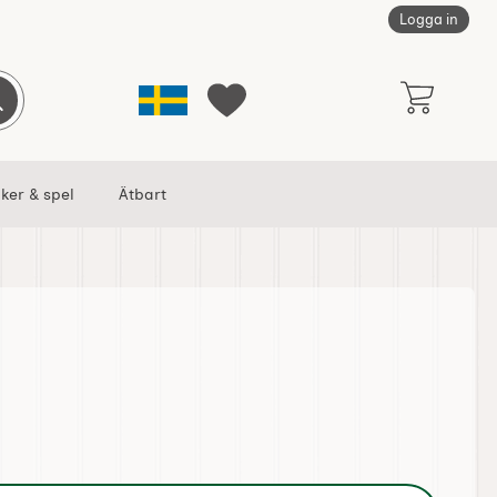
Logga in
Sverige
Genomför sökning
Mina favoriter
ker & spel
Ätbart
rickkorg