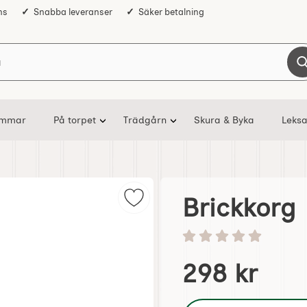
ns
Snabba leveranser
Säker betalning
Sök på Nostalgiska
ommar
På torpet
Trädgårn
Skura & Byka
Leksa
Brickkorg
Markera brickkorg som favorit
Betyg: 0 stjärnor av 5
Handla denna produkt B
pris
298 kr