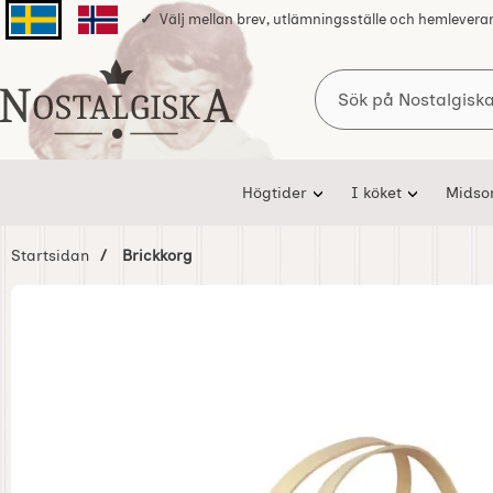
Välj mellan brev, utlämningsställe och hemlevera
Svenska sidan
Norska sidan
Sök
Startsidan för Nostalgiska
Högtider
I köket
Mids
Startsidan
Brickkorg
Hoppa
över
Bilder