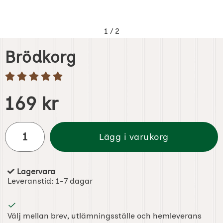
1
/
2
Brödkorg
Handla denna produkt Brödkorg
pris
169 kr
antal
Lägg i varukorg
Lagervara
Tillgänglighet:
Leveranstid:
1-7 dagar
Välj mellan brev, utlämningsställe och hemleverans