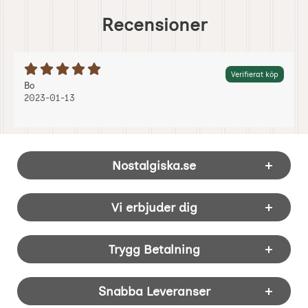
Recensioner
Betyg: 5 Stjärnor av 5
Verifierat köp
Recension av:
, 2023-01-13
, 2023-01-13
Bo
2023-01-13
Sidfot Blandad info och länkar
Nostalgiska.se
Vi erbjuder dig
Trygg Betalning
Snabba Leveranser