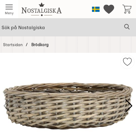
Startsidan för Nostalgiska
Sverige
Mina favorit
Meny
Sök
Ge
Sök på Nostalgiska
Startsidan
Brödkorg
Hoppa
över
Mar
Bilder