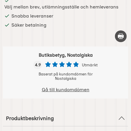
Välj mellan brev, utlämningsställe och hemleverans
Snabba leveranser
Säker betalning
Skriv 
Butiksbetyg, Nostalgiska
4.9
Utmärkt
Baserat på kundomdömen för
Nostalgiska
Gå till kundomdömen
Produktbeskrivning