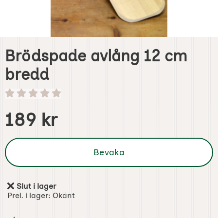
Brödspade avlång 12 cm
bredd
Handla denna produkt Brödspade avlång 12 cm bredd
pris
189 kr
Bevaka
Slut i lager
Tillgänglighet:
Prel. i lager:
Okänt