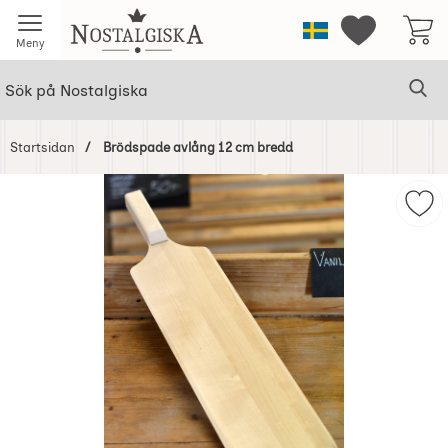
Startsidan för Nostalgiska
Sverige
Mina favorit
Meny
Sök
Ge
Sök på Nostalgiska
Startsidan
Brödspade avlång 12 cm bredd
Hoppa
över
Mar
Bilder