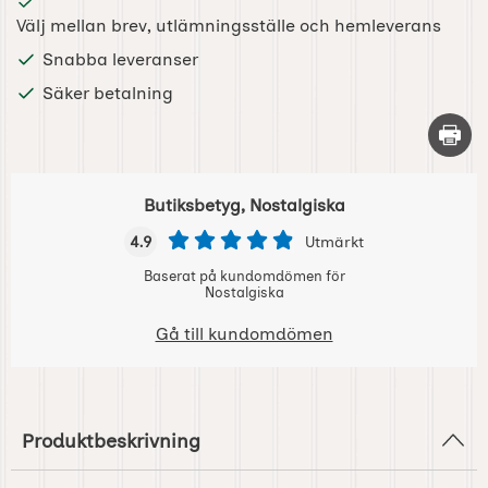
Välj mellan brev, utlämningsställe och hemleverans
Snabba leveranser
Säker betalning
Skriv 
Butiksbetyg, Nostalgiska
4.9
Utmärkt
Baserat på kundomdömen för
Nostalgiska
Gå till kundomdömen
Produktbeskrivning