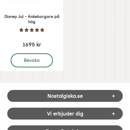
Disney Jul - Ankeborgare på
hög
Art. nr 7446
Betyg: 5 Stjärnor av 5
1695 kr
, Disney Jul - Ankeborgare på hög
Bevaka
Sidfot Blandad info och länkar
Nostalgiska.se
Vi erbjuder dig