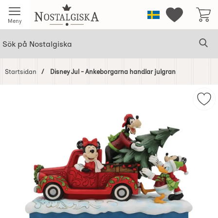
Startsidan för Nostalgiska
Sverige
Mina favorit
Meny
Sök
Ge
Sök på Nostalgiska
Startsidan
Disney Jul - Ankeborgarna handlar julgran
Hoppa
över
Mar
Bilder