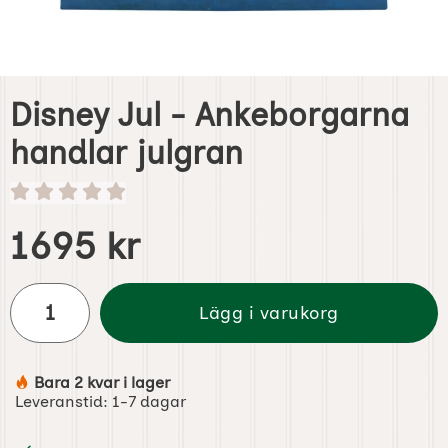
Disney Jul - Ankeborgarna
handlar julgran
Handla denna produkt Disney Jul - Ankeborgarna handlar
pris
1695 kr
antal
Lägg i varukorg
Bara 2 kvar i lager
Tillgänglighet:
Leveranstid:
1-7 dagar