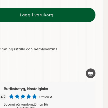
Lägg i varukorg
tlämningsställe och hemleverans
Skriv ut d
Butiksbetyg, Nostalgiska
4.9
Utmärkt
Baserat på kundomdömen för