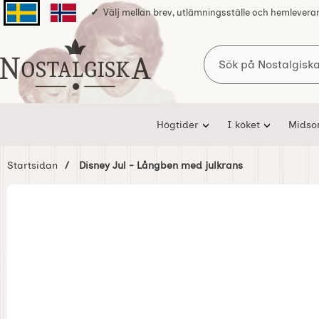
Välj mellan brev, utlämningsställe och hemlevera
Svenska sidan
Norska sidan
Sök
Startsidan för Nostalgiska
Högtider
I köket
Mids
Startsidan
Disney Jul - Långben med julkrans
Hoppa
över
Bilder