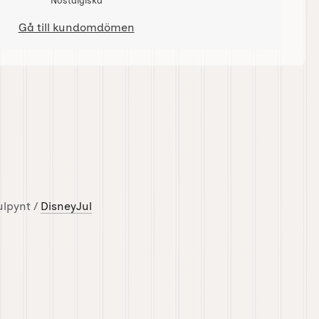
Nostalgiska
Gå till kundomdömen
ulpynt /
DisneyJul