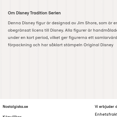
Om Disney Tradition Serien
Denna Disney figur är designad av Jim Shore, som är e
obegränsat licens till Disney. Alla figurer är handmålad
under en kort period, vilket ger figurerna ett samlarvärd
förpackning och har såklart stämpeln Original Disney
Sidfot Blandad info och länkar
Nostalgiska.se
Vi erbjuder 
Enhetsfrak
Köpvillkor