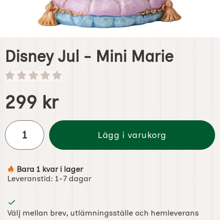
Disney Jul - Mini Marie
Handla denna produkt Disney Jul - Mini Marie
pris
299 kr
antal
Lägg i varukorg
Bara 1 kvar i lager
Tillgänglighet:
Leveranstid:
1-7 dagar
Välj mellan brev, utlämningsställe och hemleverans