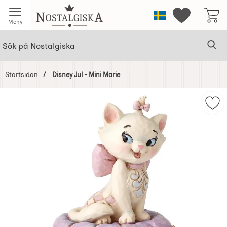
Startsidan för Nostalgiska
Sverige
Mina favorit
Meny
Sök
Ge
Sök på Nostalgiska
Startsidan
Disney Jul - Mini Marie
Hoppa
över
Mark
Bilder