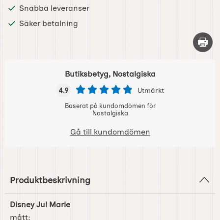
Snabba leveranser
Säker betalning
Skriv 
Butiksbetyg, Nostalgiska
4.9
Utmärkt
Baserat på kundomdömen för
Nostalgiska
Gå till kundomdömen
Produktbeskrivning
Disney Jul Marie
mått: