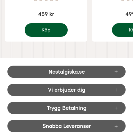
Betyg: 0 Stjärnor av 5
459 kr
49
Köp
K
Disney Jul - Nalle Puh
Disney J
Sidfot Blandad info och länkar
Nostalgiska.se
Vi erbjuder dig
Trygg Betalning
Snabba Leveranser