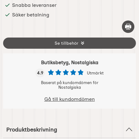
Snabba leveranser
Säker betalning
Skriv 
Se tillbehör
Butiksbetyg, Nostalgiska
4.9
Utmärkt
Baserat på kundomdömen för
Nostalgiska
Gå till kundomdömen
Produktbeskrivning