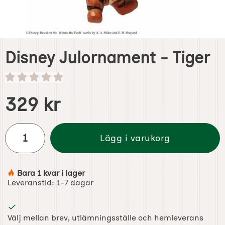
Disney Julornament - Tiger
Handla denna produkt Disney Julornament - Tiger
pris
329 kr
antal
Lägg i varukorg
Bara 1 kvar i lager
Tillgänglighet:
Leveranstid:
1-7 dagar
Välj mellan brev, utlämningsställe och hemleverans