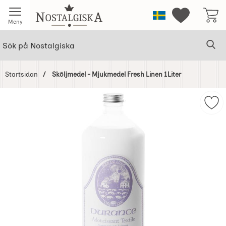
Startsidan för Nostalgiska
Sverige
Mina favorit
Meny
Sök
Ge
Sök på Nostalgiska
Startsidan
Sköljmedel - Mjukmedel Fresh Linen 1Liter
Hoppa
över
Mar
Bilder