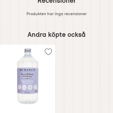
Recensioner
Produkten har inga recensioner
Hoppa
över
Andra köpte också
andra
köpte
också
Markera tvättmedel Lavendel 1Lite