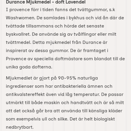
Durance Mjukmedel - doft Lavendel
I provence förr i tiden fanns det tvättgummor, s.k
Washwomen. De samlades i bykhus och vid ån där de
tvättade tillsammans och hörde det senaste
byskvallret. De använde sig av tvålflingor eller milt
tvättmedel. Detta mjukmedel från Durance är
inspirerat av dessa gummor. De är framtaget i
Provence av speciella doftmästare som blandat till de
unika goda dofterna.
Mjukmedlet är gjort på 90-95% naturliga
ingredienser som har antibakteriella ämnen och
antikvalstereffekt även vid låg temperatur. De passar
utmärkt till både maskin och handtvätt och är så milt
att det också går bra att använda till känsliga kläder
som exempelvis ull och silke. Det är helt biologiskt
nedbrytbart.