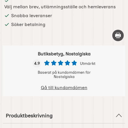
Välj mellan brev, utlämningsställe och hemleverans
Snabba leveranser
Säker betalning
Skriv 
Butiksbetyg, Nostalgiska
4.9
Utmärkt
Baserat på kundomdömen för
Nostalgiska
Gå till kundomdömen
Produktbeskrivning