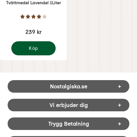
Tvättmedel Lavendel 1Liter
Art. nr 6125
Betyg: 4 Stjärnor av 5
239 kr
Köp
Tvättmedel Lavendel 1Liter
Sidfot Blandad info och länkar
Nostalgiska.se
Vi erbjuder dig
Trygg Betalning