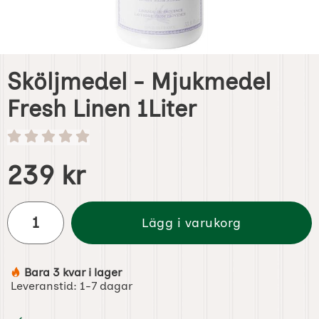
Sköljmedel - Mjukmedel
Fresh Linen 1Liter
Handla denna produkt Sköljmedel - Mjukmedel Fresh Linen
pris
239 kr
antal
Lägg i varukorg
Bara 3 kvar i lager
Tillgänglighet:
Leveranstid:
1-7 dagar