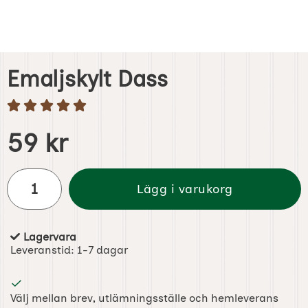
Emaljskylt Dass
Handla denna produkt Emaljskylt Dass
pris
59 kr
antal
Lägg i varukorg
Lagervara
Tillgänglighet:
Leveranstid:
1-7 dagar
Välj mellan brev, utlämningsställe och hemleverans