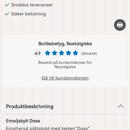
Snabba leveranser
Säker betalning
Skriv 
Butiksbetyg, Nostalgiska
4.9
Utmärkt
Baserat på kundomdömen för
Nostalgiska
Gå till kundomdömen
Produktbeskrivning
Emaljskylt Dass
Emaljerad plåtskyld med texten"Dass".