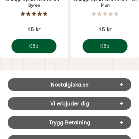
Syren
Pion
Art. nr 8748
Art. nr 8746
Betyg: 5 Stjärnor av 5
Betyg: 0 Stjärnor 
15 kr
15 kr
Köp
Köp
Vintage Vykort 10 x 15 cm - Syren
Vintage Vykort 10 x 15 
Sidfot Blandad info och länkar
Nostalgiska.se
Vi erbjuder dig
Trygg Betalning