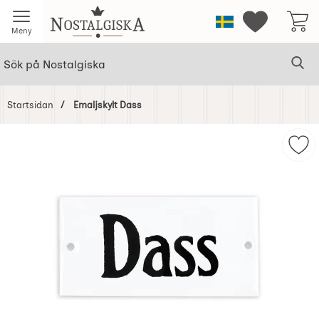
Startsidan för Nostalgiska
Sverige
Mina favorit
Meny
Sök
Ge
Sök på Nostalgiska
Startsidan
Emaljskylt Dass
Hoppa
över
Mar
Bilder