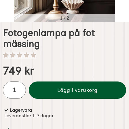
1
/
2
Fotogenlampa på fot
mässing
Handla denna produkt Fotogenlampa på fot mässing
pris
749 kr
antal
Lägg i varukorg
Lagervara
Tillgänglighet:
Leveranstid:
1-7 dagar