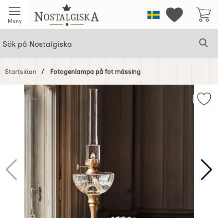
Startsidan för Nostalgiska
Sverige
Mina favorit
Meny
Sök
Ge
Sök på Nostalgiska
Startsidan
Fotogenlampa på fot mässing
Hoppa
över
Mar
Bilder