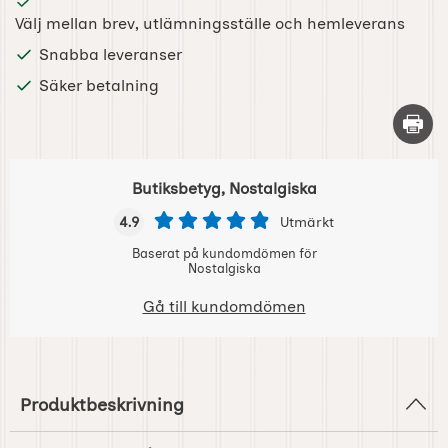
Välj mellan brev, utlämningsställe och hemleverans
Snabba leveranser
Säker betalning
Skriv 
Butiksbetyg, Nostalgiska
4.9
Utmärkt
Baserat på kundomdömen för
Nostalgiska
Gå till kundomdömen
Produktbeskrivning