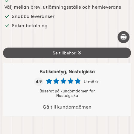
Välj mellan brev, utlämningsställe och hemleverans
Snabba leveranser
Säker betalning
Skriv 
Se tillbehör
Butiksbetyg, Nostalgiska
4.9
Utmärkt
Baserat på kundomdömen för
Nostalgiska
Gå till kundomdömen