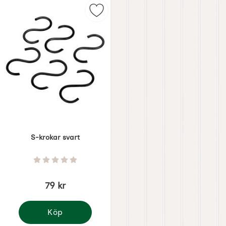
Markera s-krokar svart som favori
S-krokar svart
Art. nr 6464
Betyg: 0 Stjärnor av 5
79 kr
Köp
S-krokar svart