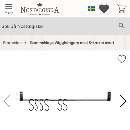
Startsidan för Nostalgiska
Sverige
Mina favorit
Meny
Sök
Ge
Sök på Nostalgiska
Startsidan
Gammeldags Vägghängare med S-krokar svart
Hoppa
över
Mar
Bilder