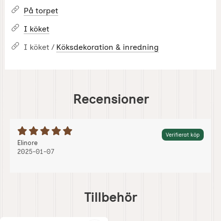
På torpet
I köket
I köket /
Köksdekoration & inredning
Recensioner
Betyg: 5 Stjärnor av 5
Verifierat köp
Recension av:
, 2025-01-07
, 2025-01-07
Elinore
2025-01-07
Hoppa
över
Tillbehör
tillbehör