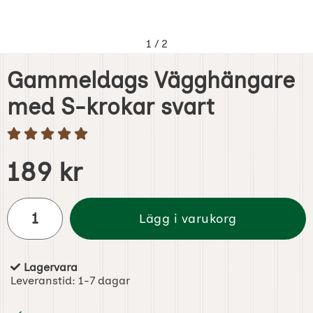
1
/
2
Gammeldags Vägghängare
med S-krokar svart
Handla denna produkt Gammeldags Vägghängare med S-
pris
189 kr
antal
Lägg i varukorg
Lagervara
Tillgänglighet:
Leveranstid:
1-7 dagar