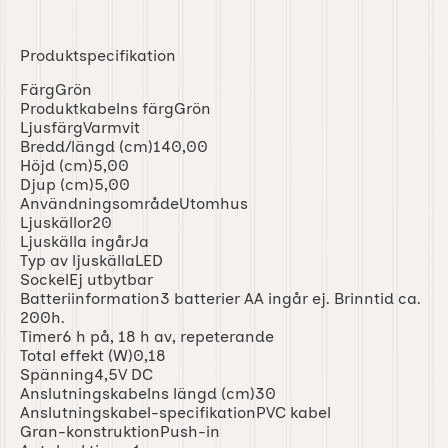
Produktspecifikation
FärgGrön
Produktkabelns färgGrön
LjusfärgVarmvit
Bredd/längd (cm)140,00
Höjd (cm)5,00
Djup (cm)5,00
AnvändningsområdeUtomhus
Ljuskällor20
Ljuskälla ingårJa
Typ av ljuskällaLED
SockelEj utbytbar
Batteriinformation3 batterier AA ingår ej. Brinntid ca.
200h.
Timer6 h på, 18 h av, repeterande
Total effekt (W)0,18
Spänning4,5V DC
Anslutningskabelns längd (cm)30
Anslutningskabel-specifikationPVC kabel
Gran-konstruktionPush-in