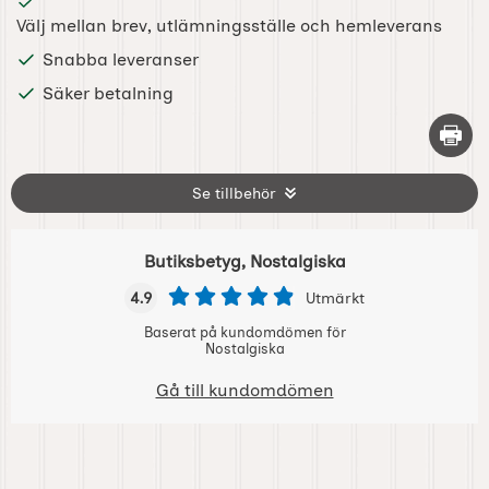
Välj mellan brev, utlämningsställe och hemleverans
Snabba leveranser
Säker betalning
Skriv 
Se tillbehör
Butiksbetyg, Nostalgiska
4.9
Utmärkt
Baserat på kundomdömen för
Nostalgiska
Gå till kundomdömen