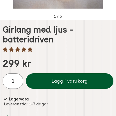
1
/
5
Girlang med ljus -
batteridriven
Handla denna produkt Girlang med ljus - batteridriven
pris
299 kr
antal
Lägg i varukorg
Lagervara
Tillgänglighet:
Leveranstid:
1-7 dagar