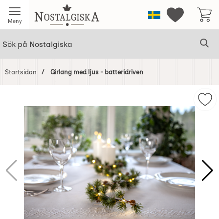
Startsidan för Nostalgiska
Sverige
Mina favorit
Meny
Sök
Ge
Sök på Nostalgiska
Startsidan
Girlang med ljus - batteridriven
Hoppa
över
Mark
Bilder