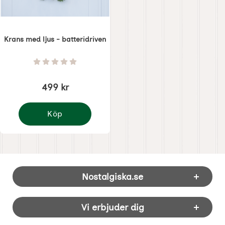
Krans med ljus - batteridriven
Art. nr 8821
Betyg: 0 Stjärnor av 5
499 kr
Köp
Krans med ljus - batteridriven
Sidfot Blandad info och länkar
Nostalgiska.se
Vi erbjuder dig