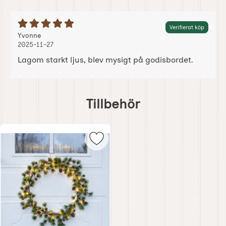
Betyg: 5 Stjärnor av 5
Verifierat köp
Recension av:
, 2025-11-27
, 2025-11-27
Yvonne
2025-11-27
Lagom starkt ljus, blev mysigt på godisbordet.
Hoppa
över
Tillbehör
tillbehör
Markera krans med ljus - batterid