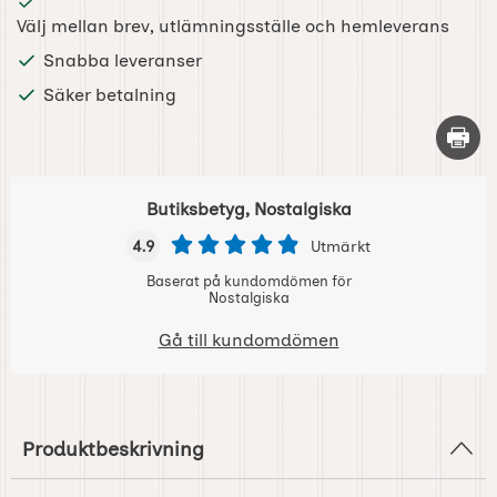
Välj mellan brev, utlämningsställe och hemleverans
Snabba leveranser
Säker betalning
Skriv 
Butiksbetyg, Nostalgiska
4.9
Utmärkt
Baserat på kundomdömen för
Nostalgiska
Gå till kundomdömen
Produktbeskrivning