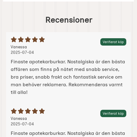
Recensioner
Betyg: 5 Stjärnor av 5
Verifierat köp
Recension av:
, 2025-07-04
, 2025-07-04
Vanessa
2025-07-04
Finaste apotekarburkar. Nostalgiska är den bästa
affären som finns på nätet med snabb service,
bra priser, snabb frakt och fantastisk service om
man behöver reklamera. Rekommenderas varmt
till alla!
Betyg: 5 Stjärnor av 5
Verifierat köp
Recension av:
, 2025-07-04
, 2025-07-04
Vanessa
2025-07-04
Finaste apotekarburkar. Nostalgiska är den bästa