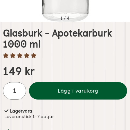
1
/
4
Glasburk - Apotekarburk
1000 ml
Handla denna produkt Glasburk - Apotekarburk 1000 ml
pris
149 kr
antal
Lägg i varukorg
Lagervara
Tillgänglighet:
Leveranstid:
1-7 dagar