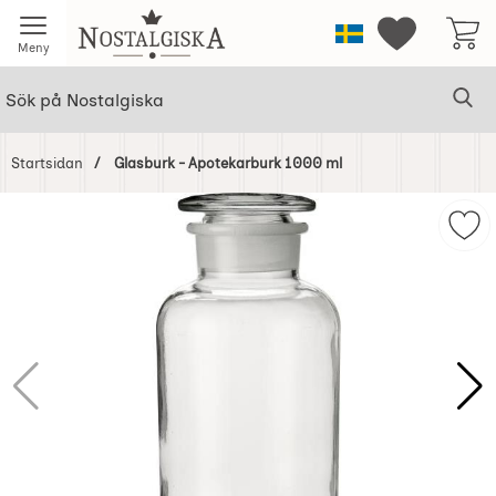
Startsidan för Nostalgiska
Sverige
Mina favorit
Meny
Sök
Ge
Sök på Nostalgiska
Startsidan
Glasburk - Apotekarburk 1000 ml
Hoppa
över
Mar
Bilder