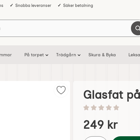
ns
Snabba leveranser
Säker betalning
Sök på Nostalgiska
ommar
På torpet
Trädgårn
Skura & Byka
Leksa
Glasfat på
Markera glasfat på fot som favori
Betyg: 0 stjärnor av 5
Handla denna produkt G
pris
249 kr
antal