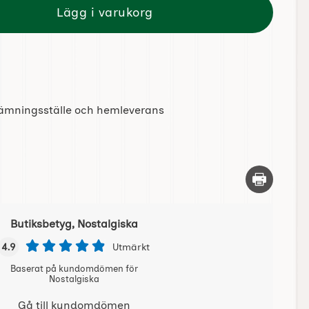
Lägg i varukorg
tlämningsställe och hemleverans
Skriv ut d
Butiksbetyg, Nostalgiska
4.9
Utmärkt
Baserat på kundomdömen för
Nostalgiska
Gå till kundomdömen