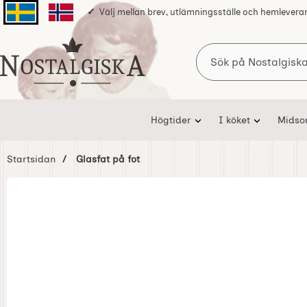
Välj mellan brev, utlämningsställe och hemlevera
Svenska sidan
Norska sidan
Sök
Startsidan för Nostalgiska
Högtider
I köket
Mids
Startsidan
Glasfat på fot
Hoppa
över
Bilder