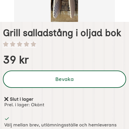
Grill salladstång i oljad bok
Handla denna produkt Grill salladstång i oljad bok
pris
39 kr
Bevaka
Slut i lager
Tillgänglighet:
Prel. i lager:
Okänt
Välj mellan brev, utlämningsställe och hemleverans