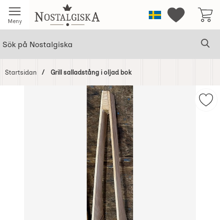
Startsidan för Nostalgiska
Sverige
Mina favorit
Meny
Sök
Ge
Sök på Nostalgiska
Startsidan
Grill salladstång i oljad bok
Hoppa
över
Mark
Bilder