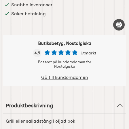
Snabba leveranser
Säker betalning
Skriv 
Butiksbetyg, Nostalgiska
4.9
Utmärkt
Baserat på kundomdömen för
Nostalgiska
Gå till kundomdömen
Produktbeskrivning
Grill eller salladstång i oljad bok