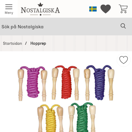
Startsidan för Nostalgiska
Sverige
Mina favorit
Meny
Sök
Ge
Sök på Nostalgiska
Startsidan
Hopprep
Hoppa
över
Mar
Bilder