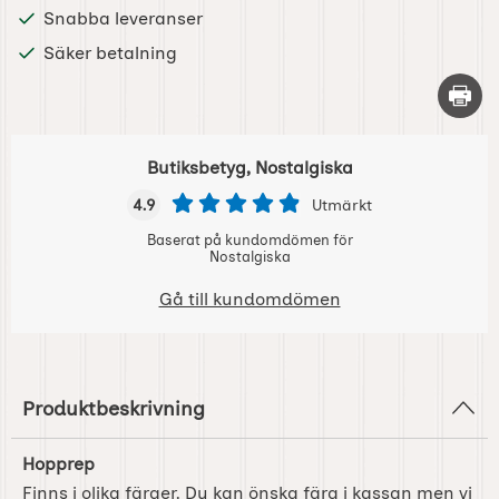
Snabba leveranser
Säker betalning
Skriv 
Butiksbetyg, Nostalgiska
4.9
Utmärkt
Baserat på kundomdömen för
Nostalgiska
Gå till kundomdömen
Produktbeskrivning
Hopprep
Finns i olika färger. Du kan önska färg i kassan men vi