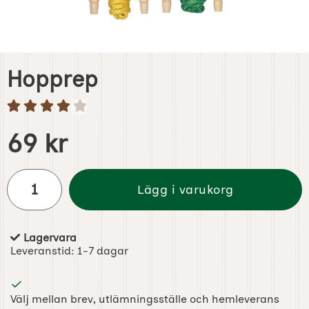
Hopprep
Handla denna produkt Hopprep
pris
69 kr
antal
Lägg i varukorg
Lagervara
Tillgänglighet:
Leveranstid:
1-7 dagar
Välj mellan brev, utlämningsställe och hemleverans