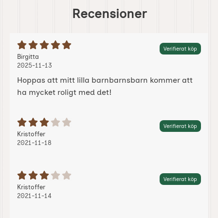
Recensioner
Betyg: 5 Stjärnor av 5
Verifierat köp
Recension av:
, 2025-11-13
, 2025-11-13
Birgitta
2025-11-13
Hoppas att mitt lilla barnbarnsbarn kommer att
ha mycket roligt med det!
Betyg: 3 Stjärnor av 5
Verifierat köp
Recension av:
, 2021-11-18
, 2021-11-18
Kristoffer
2021-11-18
Betyg: 3 Stjärnor av 5
Verifierat köp
Recension av:
, 2021-11-14
, 2021-11-14
Kristoffer
2021-11-14