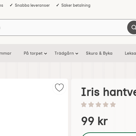
ns
Snabba leveranser
Säker betalning
Sök på Nostalgiska
ommar
På torpet
Trädgårn
Skura & Byka
Leksa
Iris hantv
Markera iris hantverk Brödpensel 
Betyg: 0 stjärnor av 5
Handla denna produkt I
pris
99 kr