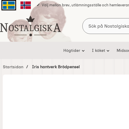
Välj mellan brev, utlämningsställe och hemlevera
Svenska sidan
Norska sidan
Sök
Startsidan för Nostalgiska
Högtider
I köket
Mids
Startsidan
Iris hantverk Brödpensel
Hoppa
över
Bilder