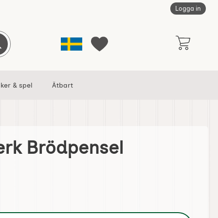
Logga in
Sverige
Genomför sökning
Mina favoriter
ker & spel
Ätbart
erk Brödpensel
som favorit
ris hantverk Brödpensel