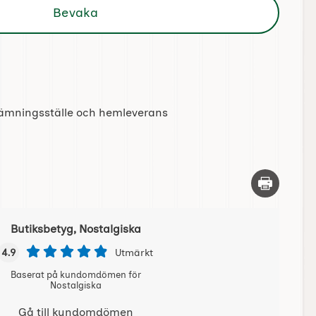
Bevaka
tlämningsställe och hemleverans
Skriv ut d
Butiksbetyg, Nostalgiska
4.9
Utmärkt
Baserat på kundomdömen för
Nostalgiska
Gå till kundomdömen