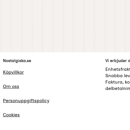
Sidfot Blandad info och länkar
Nostalgiska.se
Vi erbjuder 
Enhetsfrak
Köpvillkor
Snabba lev
Faktura, kor
Om oss
delbetalni
Personuppgiftspolicy
Cookies