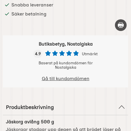
Snabba leveranser
Säker betalning
Skriv 
Butiksbetyg, Nostalgiska
4.9
Utmärkt
Baserat på kundomdömen för
Nostalgiska
Gå till kundomdömen
Produktbeskrivning
Jäskorg avlång 500 g
Jäskorgar stadgar upp degen så att brödet jäser på