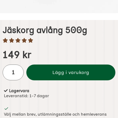
Jäskorg avlång 500g
Handla denna produkt Jäskorg avlång 500g
pris
149 kr
antal
Lägg i varukorg
Lagervara
Tillgänglighet:
Leveranstid:
1-7 dagar
Välj mellan brev, utlämningsställe och hemleverans