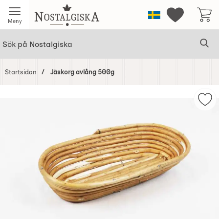
Startsidan för Nostalgiska
Sverige
Mina favorit
Meny
Sök
Ge
Sök på Nostalgiska
Startsidan
Jäskorg avlång 500g
Hoppa
över
Mar
Bilder