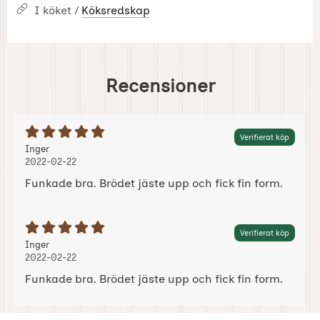
I köket /
Köksredskap
Recensioner
Betyg: 5 Stjärnor av 5
Verifierat köp
Recension av:
, 2022-02-22
, 2022-02-22
Inger
2022-02-22
Funkade bra. Brödet jäste upp och fick fin form.
Betyg: 5 Stjärnor av 5
Verifierat köp
Recension av:
, 2022-02-22
, 2022-02-22
Inger
2022-02-22
Funkade bra. Brödet jäste upp och fick fin form.