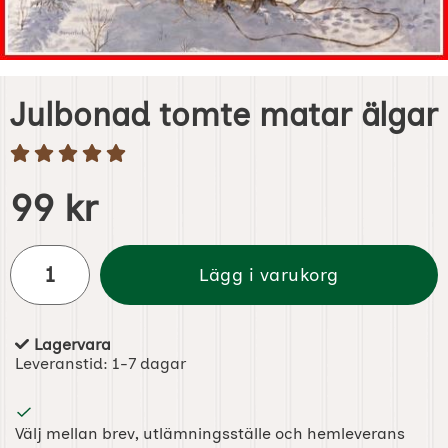
Julbonad tomte matar älgar
Handla denna produkt Julbonad tomte matar älgar
pris
99 kr
antal
Lägg i varukorg
Lagervara
Tillgänglighet:
Leveranstid:
1-7 dagar
Välj mellan brev, utlämningsställe och hemleverans