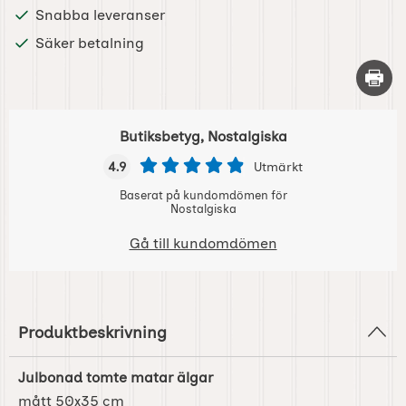
Snabba leveranser
Säker betalning
Skriv 
Butiksbetyg, Nostalgiska
4.9
Utmärkt
Baserat på kundomdömen för
Nostalgiska
Gå till kundomdömen
Produktbeskrivning
Julbonad tomte matar älgar
mått 50x35 cm