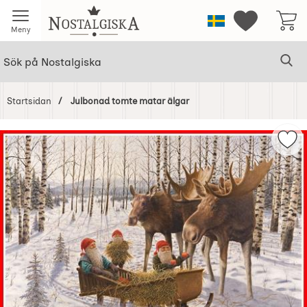
Startsidan för Nostalgiska
Sverige
Mina favorit
Meny
Sök
Ge
Sök på Nostalgiska
Startsidan
Julbonad tomte matar älgar
Hoppa
över
Mar
Bilder