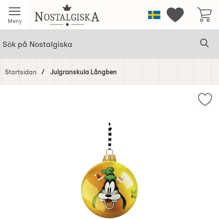
Startsidan för Nostalgiska
Sverige
Mina favorit
Meny
Sök
Ge
Sök på Nostalgiska
Startsidan
Julgranskula Långben
Hoppa
över
Mar
Bilder