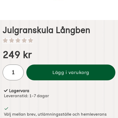
Julgranskula Långben
Handla denna produkt Julgranskula Långben
pris
249 kr
antal
Lägg i varukorg
Lagervara
Tillgänglighet:
Leveranstid:
1-7 dagar
Välj mellan brev, utlämningsställe och hemleverans