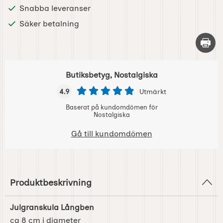
Snabba leveranser
Säker betalning
Skriv 
Butiksbetyg, Nostalgiska
4.9
Utmärkt
Baserat på kundomdömen för
Nostalgiska
Gå till kundomdömen
Produktbeskrivning
Julgranskula Långben
ca 8 cm i diameter