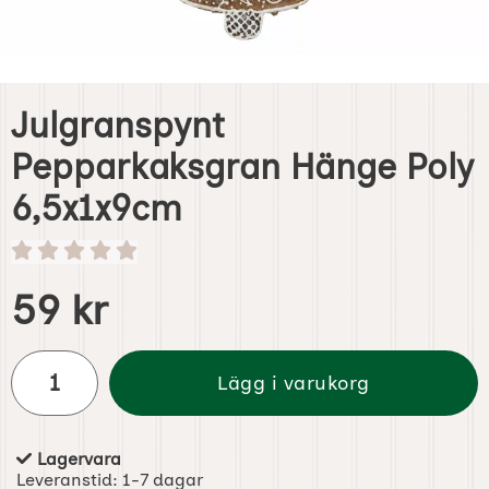
Julgranspynt
Pepparkaksgran Hänge Poly
6,5x1x9cm
Handla denna produkt Julgranspynt Pepparkaksgran Hän
pris
59 kr
antal
Lägg i varukorg
Lagervara
Tillgänglighet:
Leveranstid:
1-7 dagar