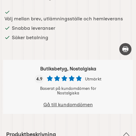
Välj mellan brev, utlämningsställe och hemleverans
Snabba leveranser
Säker betalning
Skriv 
Butiksbetyg, Nostalgiska
4.9
Utmärkt
Baserat på kundomdömen för
Nostalgiska
Gå till kundomdömen
Produktbeskrivning