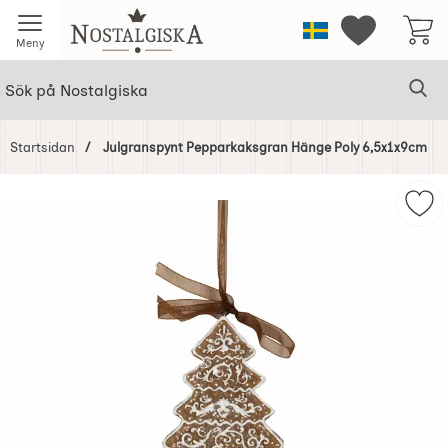
Startsidan för Nostalgiska
Sverige
Mina favorit
Meny
Sök
Ge
Sök på Nostalgiska
Startsidan
Julgranspynt Pepparkaksgran Hänge Poly 6,5x1x9cm
Hoppa
över
Mar
Bilder