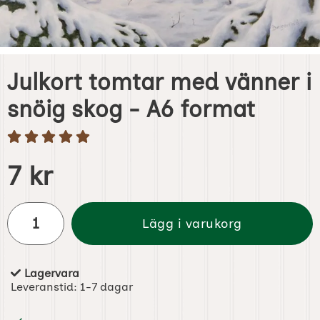
Julkort tomtar med vänner i
snöig skog - A6 format
Handla denna produkt Julkort tomtar med vänner i snöig 
pris
7 kr
antal
Lägg i varukorg
Lagervara
Tillgänglighet:
Leveranstid:
1-7 dagar