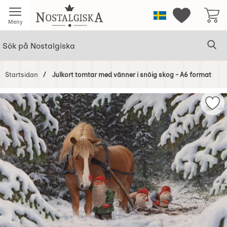
Startsidan för Nostalgiska
Sverige
Mina favorit
Meny
Sök
Ge
Sök på Nostalgiska
Startsidan
Julkort tomtar med vänner i snöig skog - A6 format
Hoppa
över
Mar
Bilder