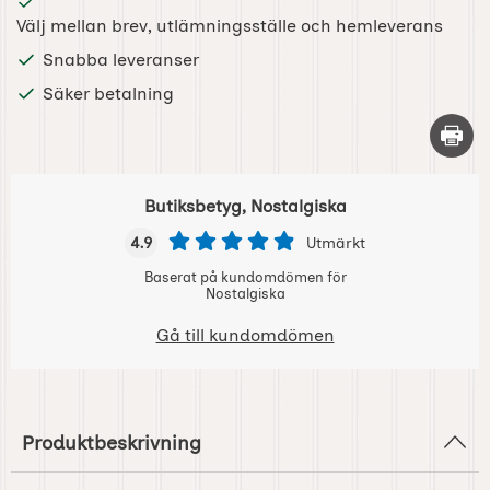
Välj mellan brev, utlämningsställe och hemleverans
Snabba leveranser
Säker betalning
Skriv 
Butiksbetyg, Nostalgiska
4.9
Utmärkt
Baserat på kundomdömen för
Nostalgiska
Gå till kundomdömen
Produktbeskrivning