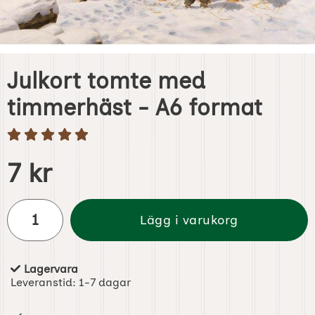
Julkort tomte med
timmerhäst - A6 format
Handla denna produkt Julkort tomte med timmerhäst - A
pris
7 kr
antal
Lägg i varukorg
Lagervara
Tillgänglighet:
Leveranstid:
1-7 dagar