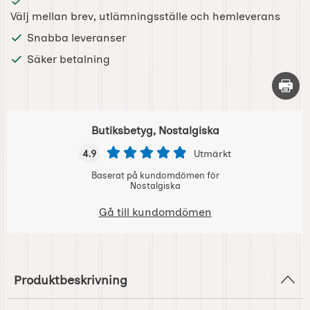
Välj mellan brev, utlämningsställe och hemleverans
Snabba leveranser
Säker betalning
Skriv 
Butiksbetyg, Nostalgiska
4.9
Utmärkt
Baserat på kundomdömen för
Nostalgiska
Gå till kundomdömen
Produktbeskrivning