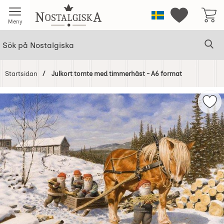
Startsidan för Nostalgiska
Sverige
Mina favorit
Meny
Sök
Ge
Sök på Nostalgiska
Startsidan
Julkort tomte med timmerhäst - A6 format
Hoppa
över
Mar
Bilder