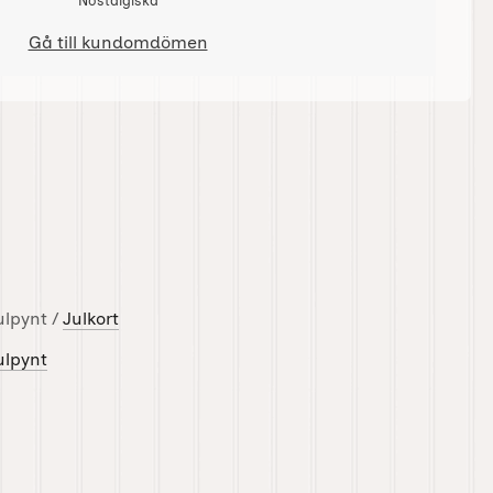
Nostalgiska
Gå till kundomdömen
ulpynt /
Julkort
ulpynt