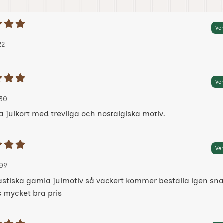
etyg: 5 Stjärnor av 5
Ver
 av:
2025-11-22
2025-11-22
22
etyg: 5 Stjärnor av 5
Ver
 av:
25-10-30
25-10-30
30
a julkort med trevliga och nostalgiska motiv.
etyg: 5 Stjärnor av 5
Ver
 av:
, 2025-10-09
, 2025-10-09
09
astiska gamla julmotiv så vackert kommer beställa igen sn
s mycket bra pris