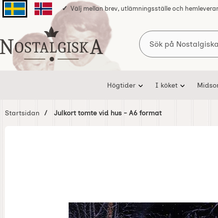
Välj mellan brev, utlämningsställe och hemlevera
Svenska sidan
Norska sidan
Sök
Startsidan för Nostalgiska
Högtider
I köket
Mids
Startsidan
Julkort tomte vid hus - A6 format
Hoppa
över
Bilder