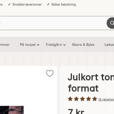
ns
Snabba leveranser
Säker betalning
Sök på Nostalgiska
ommar
På torpet
Trädgårn
Skura & Byka
Leksa
Julkort to
Markera julkort tomte vid hus - A
format
Betyg: 5 s
(6 recensi
Handla denna produkt Ju
pris
7 kr