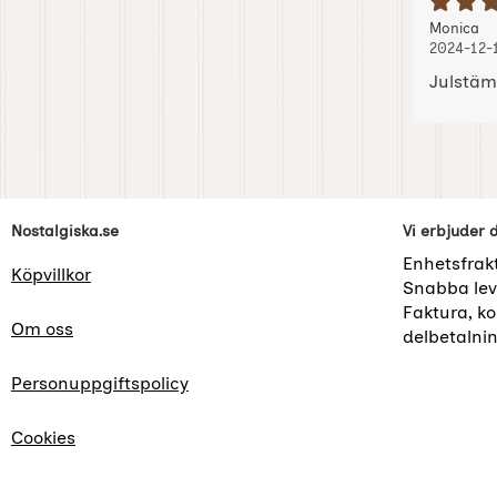
B
Recension
, 
, 
Monica
2024-12-
Julstäm
Sidfot Blandad info och länkar
Nostalgiska.se
Vi erbjuder 
Enhetsfrak
Köpvillkor
Snabba lev
Faktura, kor
Om oss
delbetalni
Personuppgiftspolicy
Cookies