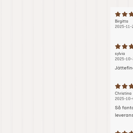
B
Recension
, 
, 
Birgitta
2025-11-
B
Recension
, 20
, 20
sylvia
2025-10-
Jättefin
B
Recension
Christina
2025-10-
Så fant
leveran