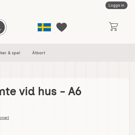
Logga in
Sverige
Genomför sökning
Mina favoriter
ker & spel
Ätbart
mte vid hus - A6
6 format som favorit
tjärnor av 5
oner)
lkort tomte vid hus - A6 format