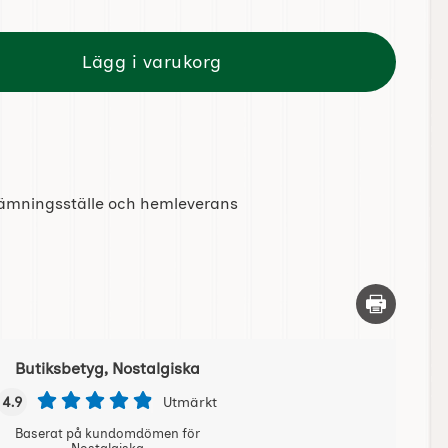
Lägg i varukorg
tlämningsställe och hemleverans
Skriv ut d
Butiksbetyg, Nostalgiska
4.9
Utmärkt
Baserat på kundomdömen för