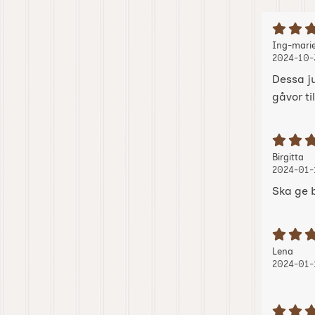
B
Recension
Ing-mari
2024-10-
Dessa ju
gåvor t
B
Recension
, 
, 
Birgitta
2024-01-
Ska ge b
B
Recension
, 20
, 20
Lena
2024-01-