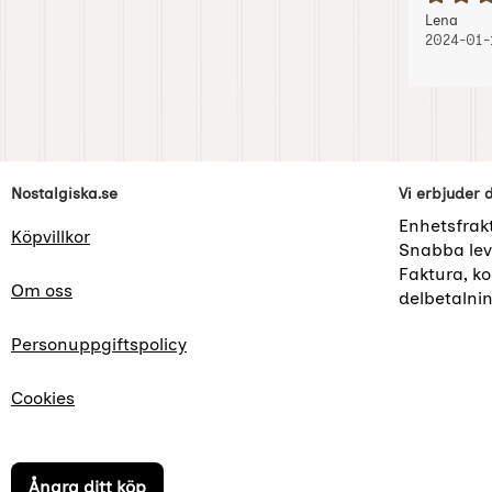
B
Recension
, 20
, 20
Lena
2024-01-
Sidfot Blandad info och länkar
Nostalgiska.se
Vi erbjuder 
Enhetsfrak
Köpvillkor
Snabba lev
Faktura, kor
Om oss
delbetalni
Personuppgiftspolicy
Cookies
Ångra ditt köp