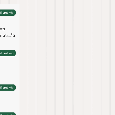
ifierat köp
kta
uti...🥰
ifierat köp
ifierat köp