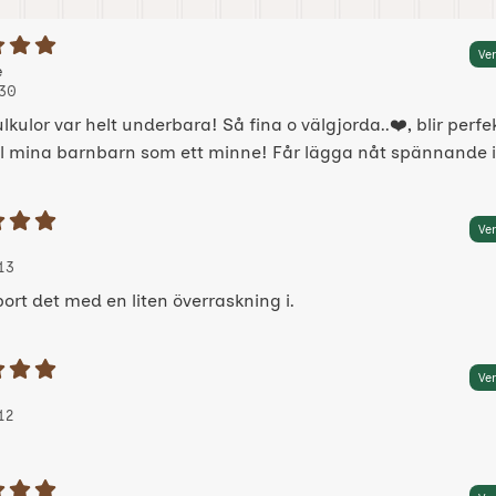
etyg: 5 Stjärnor av 5
Ver
 av:
, 2024-10-30
, 2024-10-30
e
30
lkulor var helt underbara! Så fina o välgjorda..❤️, blir perfe
ill mina barnbarn som ett minne! Får lägga nåt spännande in
etyg: 5 Stjärnor av 5
Ver
 av:
2024-01-13
2024-01-13
13
ort det med en liten överraskning i.
etyg: 5 Stjärnor av 5
Ver
 av:
24-01-12
24-01-12
12