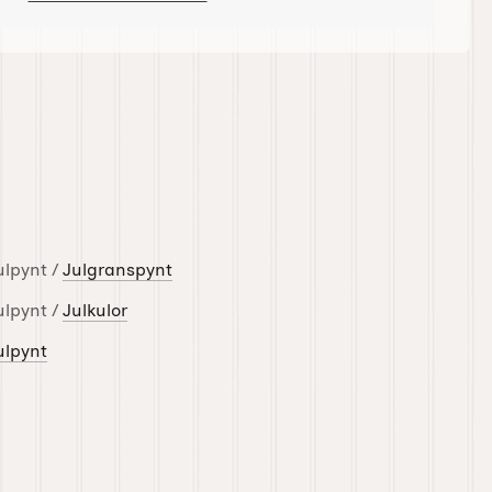
ulpynt /
Julgranspynt
ulpynt /
Julkulor
ulpynt