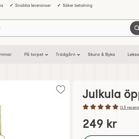
ns
Snabba leveranser
Säker betalning
Sök på Nostalgiska
ommar
På torpet
Trädgårn
Skura & Byka
Leksa
Julkula öp
Markera julkula öppningsbart ägg 
Betyg: 5 s
(13 recen
Handla denna produkt Ju
pris
249 kr