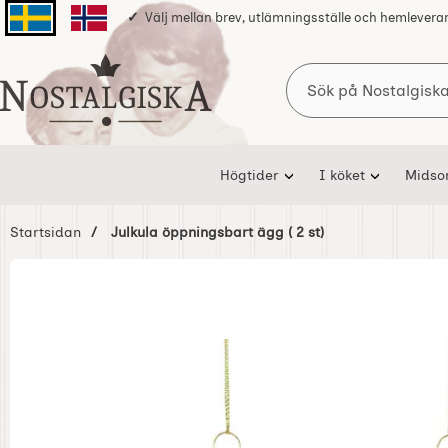
Välj mellan brev, utlämningsställe och hemlevera
Svenska sidan
Norska sidan
Sök
Startsidan för Nostalgiska
Högtider
I köket
Mids
Startsidan
Julkula öppningsbart ägg ( 2 st)
Hoppa
över
Bilder