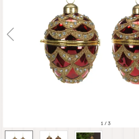
1
/
3