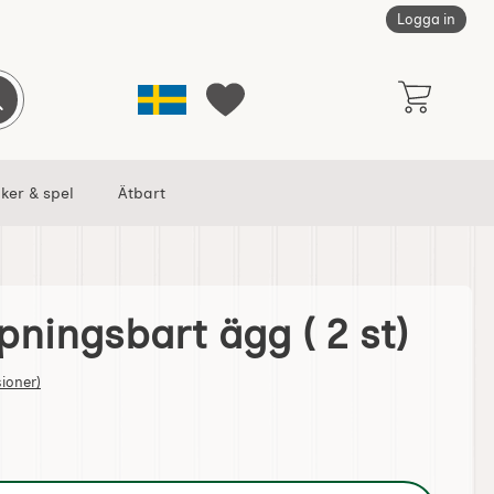
Logga in
Sverige
Genomför sökning
Mina favoriter
ker & spel
Ätbart
pningsbart ägg ( 2 st)
( 2 st) som favorit
tjärnor av 5
sioner)
lkula öppningsbart ägg ( 2 st)