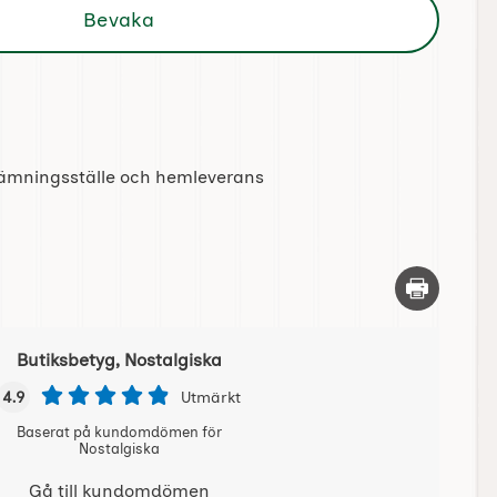
Bevaka
tlämningsställe och hemleverans
Skriv ut d
Butiksbetyg, Nostalgiska
4.9
Utmärkt
Baserat på kundomdömen för
Nostalgiska
Gå till kundomdömen