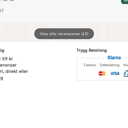
etyg: 5 Stjärnor av 5
Ver
 av:
24-01-12
24-01-12
12
Visa alla recensioner (13)
dig
Trygg Betalning
t 59 kr
eranser
t, direkt eller
ng