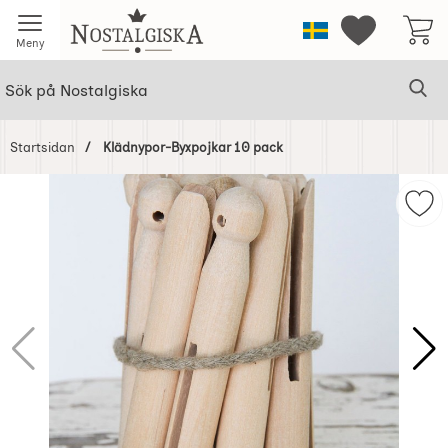
Startsidan för Nostalgiska
Sverige
Mina favorit
Meny
Sök
Ge
Sök på Nostalgiska
Startsidan
Klädnypor-Byxpojkar 10 pack
Hoppa
över
Mar
Bilder