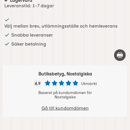
Lagervara
Tillgänglighet:
Leveranstid:
1-7 dagar
Välj mellan brev, utlämningsställe och hemleverans
Snabba leveranser
Säker betalning
Skriv 
Butiksbetyg, Nostalgiska
4.9
Utmärkt
Baserat på kundomdömen för
Nostalgiska
Gå till kundomdömen