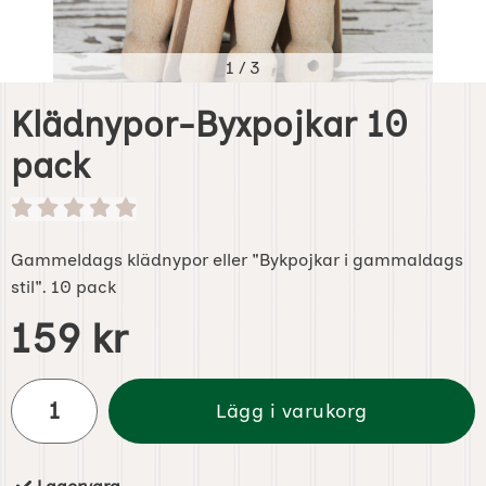
1
/
3
Klädnypor-Byxpojkar 10
pack
Gammeldags klädnypor eller "Bykpojkar i gammaldags
stil". 10 pack
Handla denna produkt Klädnypor-Byxpojkar 10 pack
pris
159 kr
antal
Lägg i varukorg