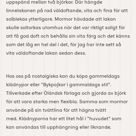
uppspänd mellan två björkar. Där hängde
linnelakanen på rad väldoftande, vita och fina för att
solblekas ytterligare. Mormor hävdade att lakan
skulle soltorkas utomhus när det var riktigt soligt för
att få god doft och behålla sin vita färg och det känns
som det låg en hel del i det, för jag har inte sett så
vita väldoftande lakan sedan dess.
Hos oss på nostalgiska kan du köpa gammeldags
klädnypor eller "Bykpojkar i gammaldags stil".
Tillverkade efter Öländsk förlaga och gjorda av björk
för att vara starka men flexibla. Samma som mormor
använde på sin tvättlina för att hägna tvätt
med. Klädnyporna har ett litet hål i "huvudet" som
kan användas till upphängning eller liknande.