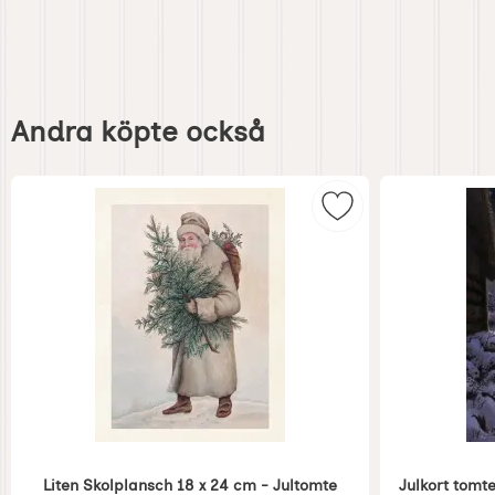
Hoppa
över
Andra köpte också
andra
köpte
också
Markera liten Skol
Liten Skolplansch 18 x 24 cm - Jultomte
Julkort tomt