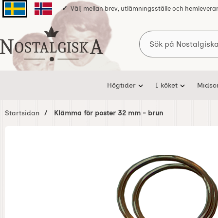
Välj mellan brev, utlämningsställe och hemlevera
Svenska sidan
Norska sidan
Sök
Startsidan för Nostalgiska
Högtider
I köket
Mids
Startsidan
Klämma för poster 32 mm - brun
Hoppa
över
Bilder