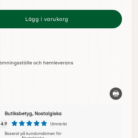
Lägg i varukorg
tlämningsställe och hemleverans
Skriv ut d
Butiksbetyg, Nostalgiska
4.9
Utmärkt
Baserat på kundomdömen för