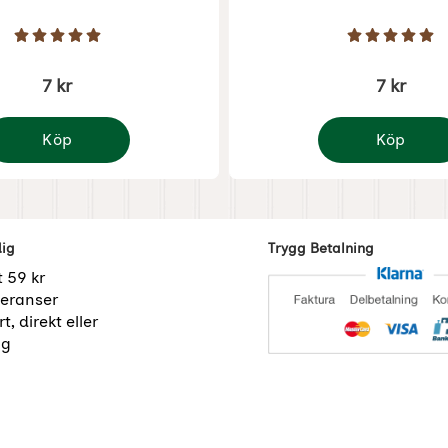
Art. nr 8580
Betyg: 5 Stjärnor av 5
Betyg: 5 
7 kr
7 kr
Köp
Köp
ulkort tomte i midvinternatten - A6 format
Julkort tomte på
dig
Trygg Betalning
t 59 kr
eranser
t, direkt eller
ng