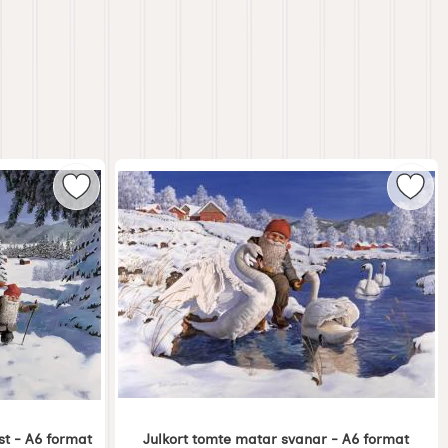
natten - A6 format som favorit
Markera julkort tomte på skidor och häst - A6 fo
Marke
st - A6 format
Julkort tomte matar svanar - A6 format