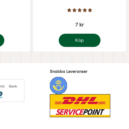
Art. nr 8596
Stjärnor av 5
Betyg: 5 Stjärnor av 5
7 kr
Köp
 skidor och häst - A6 format
Julkort tomte matar svanar - 
Snabba Leveranser