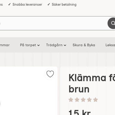
ns
Snabba leveranser
Säker betalning
Sök på Nostalgiska
ommar
På torpet
Trädgårn
Skura & Byka
Leksa
Klämma fö
Markera klä
brun
Betyg: 0 stjärnor av 5
pris
15 kr