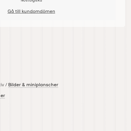
Nostalgiska
Gå till kundomdömen
iv /
Bilder & miniplanscher
her