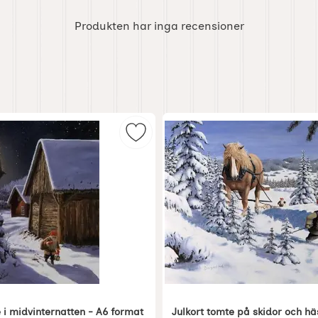
Produkten har inga recensioner
plansch 18 x 24 cm - Jultomte som favorit
Markera julkort tomte i midvinter
e i midvinternatten - A6 format
Julkort tomte på skidor och hä