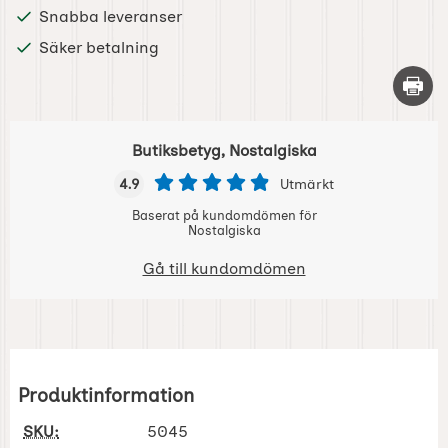
Snabba leveranser
Säker betalning
Skriv 
Butiksbetyg, Nostalgiska
4.9
Utmärkt
Baserat på kundomdömen för
Nostalgiska
Gå till kundomdömen
Produktinformation
SKU:
5045