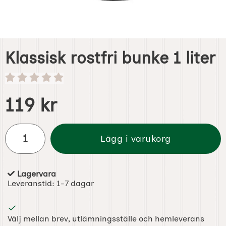
Klassisk rostfri bunke 1 liter
Handla denna produkt Klassisk rostfri bunke 1 liter
pris
119 kr
antal
Lägg i varukorg
Lagervara
Tillgänglighet:
Leveranstid:
1-7 dagar
Välj mellan brev, utlämningsställe och hemleverans