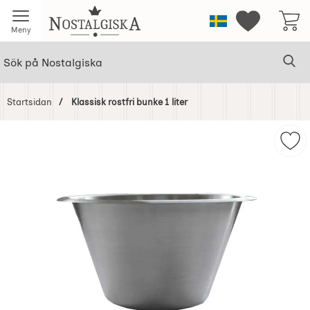
Startsidan för Nostalgiska
Sverige
Mina favorit
Meny
Sök
Ge
Sök på Nostalgiska
Startsidan
Klassisk rostfri bunke 1 liter
Hoppa
över
Mark
Bilder