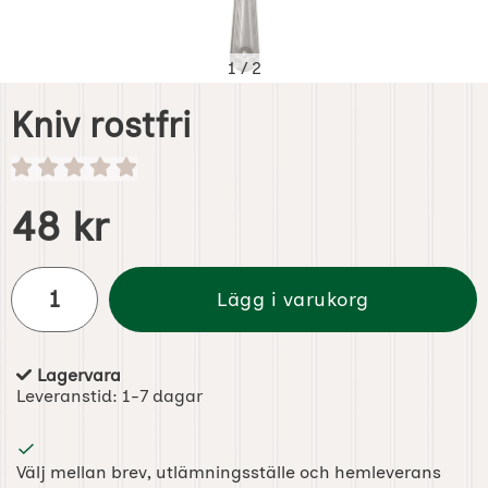
1
/
2
Kniv rostfri
Handla denna produkt Kniv rostfri
pris
48 kr
antal
Lägg i varukorg
Lagervara
Tillgänglighet:
Leveranstid:
1-7 dagar
Välj mellan brev, utlämningsställe och hemleverans