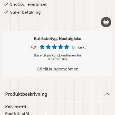
Snabba leveranser
Säker betalning
Skriv 
Butiksbetyg, Nostalgiska
4.9
Utmärkt
Baserat på kundomdömen för
Nostalgiska
Gå till kundomdömen
Produktbeskrivning
Kniv rostfri
Rostfritt stål