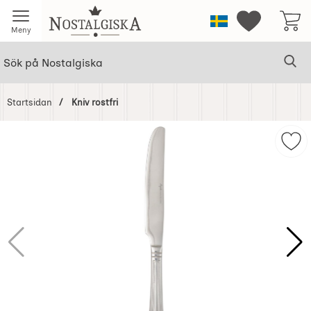
Startsidan för Nostalgiska
Sverige
Mina favorit
Meny
Sök
Ge
Sök på Nostalgiska
Startsidan
Kniv rostfri
Hoppa
över
Mark
Bilder