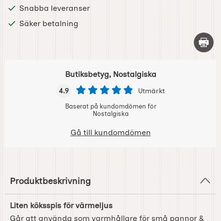
Snabba leveranser
Säker betalning
Skriv 
Butiksbetyg, Nostalgiska
4.9
Utmärkt
Baserat på kundomdömen för
Nostalgiska
Gå till kundomdömen
Produktbeskrivning
Liten köksspis för värmeljus
Går att använda som varmhållare för små pannor &