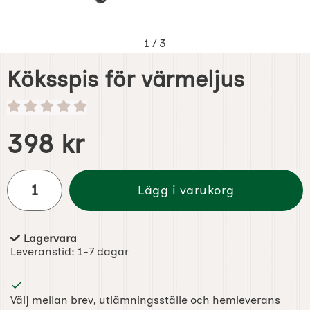
1
/
3
Köksspis för värmeljus
Handla denna produkt Köksspis för värmeljus
pris
398 kr
antal
Lägg i varukorg
Lagervara
Tillgänglighet:
Leveranstid:
1-7 dagar
Välj mellan brev, utlämningsställe och hemleverans