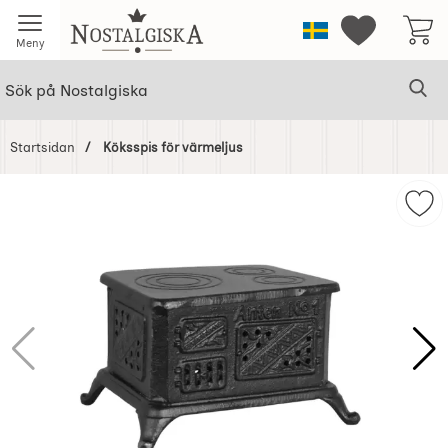
Startsidan för Nostalgiska
Sverige
Mina favorit
Meny
Sök
Ge
Sök på Nostalgiska
Startsidan
Köksspis för värmeljus
Hoppa
över
Mar
Bilder