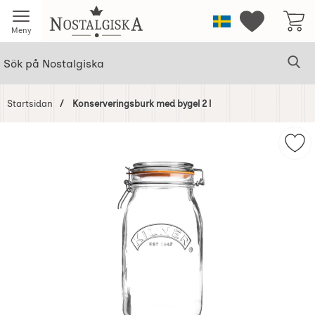
Startsidan för Nostalgiska
Sverige
Mina favorit
Meny
Sök
Ge
Sök på Nostalgiska
Startsidan
Konserveringsburk med bygel 2 l
Hoppa
över
Mar
Bilder