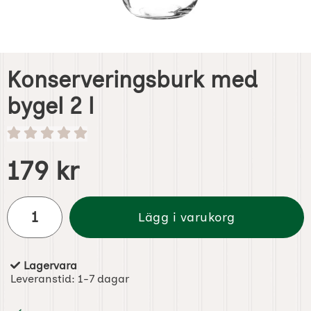
Konserveringsburk med
bygel 2 l
Handla denna produkt Konserveringsburk med bygel 2 l
pris
179 kr
antal
Lägg i varukorg
Lagervara
Tillgänglighet:
Leveranstid:
1-7 dagar