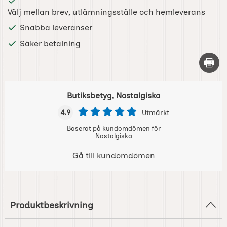
Välj mellan brev, utlämningsställe och hemleverans
Snabba leveranser
Säker betalning
Skriv 
Butiksbetyg, Nostalgiska
4.9
Utmärkt
Baserat på kundomdömen för
Nostalgiska
Gå till kundomdömen
Produktbeskrivning