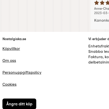
B
Recension
Anne-Cha
2023-03-
Kanonkor
Sidfot Blandad info och länkar
Nostalgiska.se
Vi erbjuder 
Enhetsfrak
Köpvillkor
Snabba lev
Faktura, kor
Om oss
delbetalni
Personuppgiftspolicy
Cookies
Ångra ditt köp