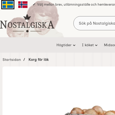
Välj mellan brev, utlämningsställe och hemlevera
Svenska sidan
Norska sidan
Sök
Startsidan för Nostalgiska
Högtider
I köket
Mids
Startsidan
Korg för lök
Hoppa
över
Bilder