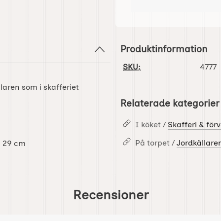
Produktinformation
SKU:
4777
llaren som i skafferiet
Relaterade kategorier
I köket /
Skafferi & för
På torpet /
Jordkällare
n 29 cm
Recensioner