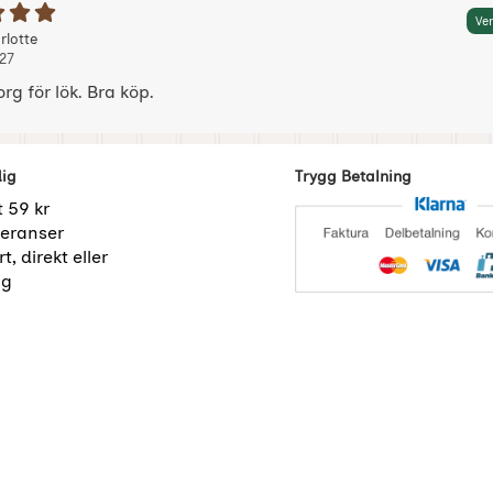
etyg: 5 Stjärnor av 5
Ver
 av:
, 2023-03-27
, 2023-03-27
rlotte
27
g för lök. Bra köp.
dig
Trygg Betalning
t 59 kr
eranser
t, direkt eller
ng