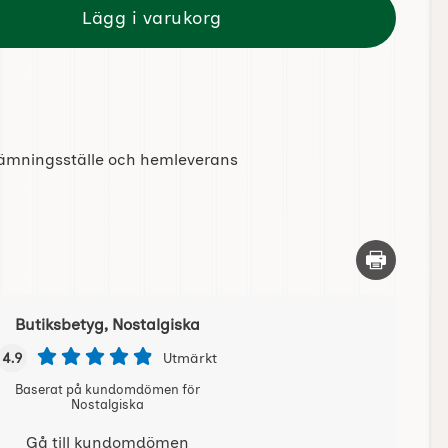
Lägg i varukorg
tlämningsställe och hemleverans
Skriv ut d
Butiksbetyg, Nostalgiska
4.9
Utmärkt
Baserat på kundomdömen för
Nostalgiska
Gå till kundomdömen