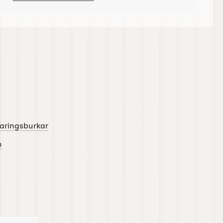
varingsburkar
n