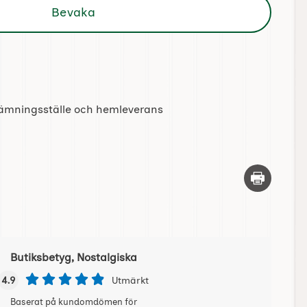
Bevaka
tlämningsställe och hemleverans
Skriv ut d
Butiksbetyg, Nostalgiska
4.9
Utmärkt
Baserat på kundomdömen för