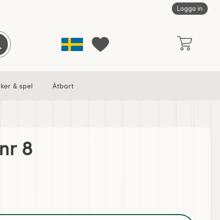
Logga in
Sverige
Genomför sökning
Mina favoriter
ker & spel
Ätbart
nr 8
t
öttkvarn nr 8