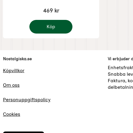
469 kr
Köp
korvrör
Sidfot Blandad info och länkar
Nostalgiska.se
Vi erbjuder 
Enhetsfrak
Köpvillkor
Snabba lev
Faktura, kor
Om oss
delbetalni
Personuppgiftspolicy
Cookies