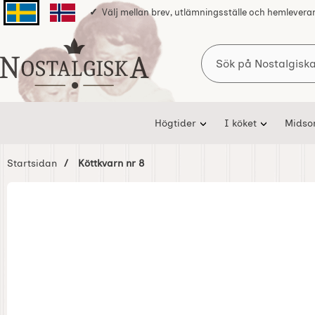
Välj mellan brev, utlämningsställe och hemlevera
Svenska sidan
Norska sidan
Sök
Startsidan för Nostalgiska
Högtider
I köket
Mids
Startsidan
Köttkvarn nr 8
Hoppa
över
Bilder