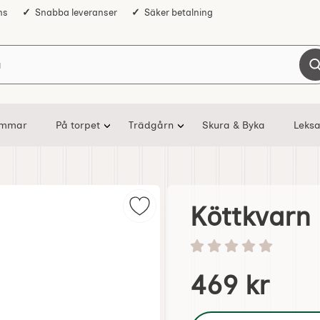
ns
Snabba leveranser
Säker betalning
Sök på Nostalgiska
ommar
På torpet
Trädgårn
Skura & Byka
Leksa
Köttkvarn 
Markera köttkvarn nr 8 som favori
Betyg: 0 stjärnor av 5
Handla denna produkt K
pris
469 kr