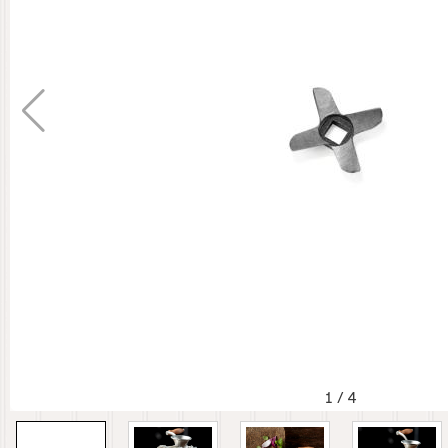
1
/
4