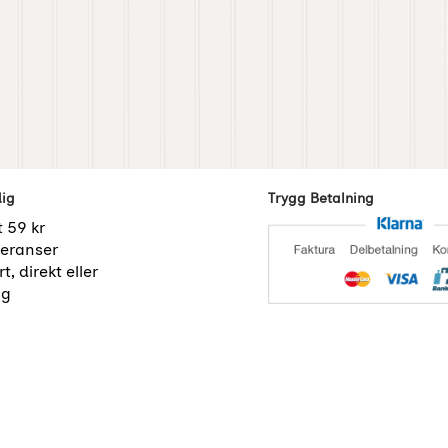
dig
Trygg Betalning
t 59 kr
eranser
t, direkt eller
ng