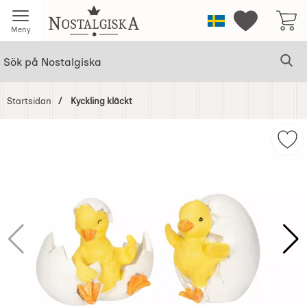
Startsidan för Nostalgiska
Sverige
Mina favorit
Meny
Sök
Ge
Sök på Nostalgiska
Startsidan
Kyckling kläckt
Hoppa
över
Mark
Bilder