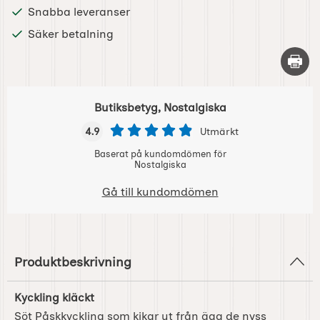
Snabba leveranser
Säker betalning
Skriv 
Butiksbetyg, Nostalgiska
4.9
Utmärkt
Baserat på kundomdömen för
Nostalgiska
Gå till kundomdömen
Produktbeskrivning
Kyckling kläckt
Söt Påskkyckling som kikar ut från ägg de nyss