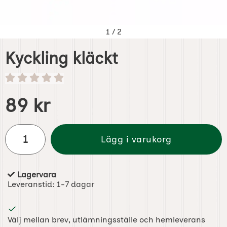
1
/
2
Kyckling kläckt
Handla denna produkt Kyckling kläckt
pris
89 kr
antal
Lägg i varukorg
Lagervara
Tillgänglighet:
Leveranstid:
1-7 dagar
Välj mellan brev, utlämningsställe och hemleverans